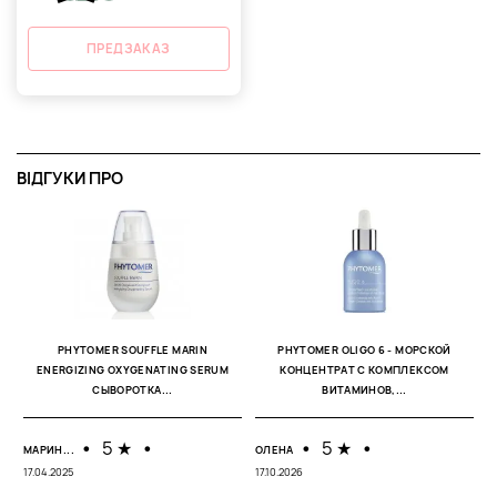
ПРЕДЗАКАЗ
ВІДГУКИ ПРО
PHYTOMER SOUFFLE MARIN
PHYTOMER OLIGO 6 - МОРСКОЙ
ENERGIZING OXYGENATING SERUM
КОНЦЕНТРАТ С КОМПЛЕКСОМ
СЫВОРОТКА...
ВИТАМИНОВ,...
•
5 ★
•
•
5 ★
•
МАРИН...
ОЛЕНА
М
17.04.2025
17.10.2026
21