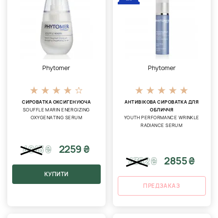
Phytomer
Phytomer
СИРОВАТКА ОКСИГЕНУЮЧА
АНТИВІКОВА СИРОВАТКА ДЛЯ
SOUFFLE MARIN ENERGIZING
ОБЛИЧЧЯ
OXYGENATING SERUM
YOUTH PERFORMANCE WRINKLE
RADIANCE SERUM
2259 ₴
4043
₴
2855 ₴
4392
₴
КУПИТИ
ПРЕДЗАКАЗ