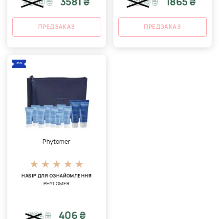
3581 ₴
1865 ₴
5509
₴
2869
₴
ПРЕДЗАКАЗ
ПРЕДЗАКАЗ
-35%
Phytomer
НАБІР ДЛЯ ОЗНАЙОМЛЕННЯ
PHYTOMER
406 ₴
624
₴