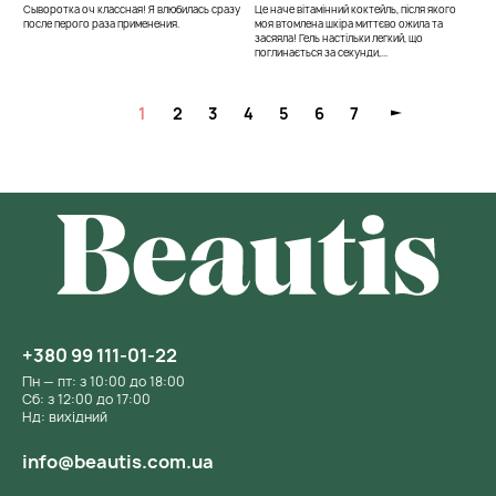
Сыворотка оч классная! Я влюбилась сразу
Це наче вітамінний коктейль, після якого
ц
после перого раза применения.
моя втомлена шкіра миттєво ожила та
в
засяяла! Гель настільки легкий, що
б
поглинається за секунди,...
шк
1
2
3
4
5
6
7
+380 99 111-01-22
Пн — пт: з 10:00 до 18:00
Сб: з 12:00 до 17:00
Нд: вихідний
info@beautis.com.ua