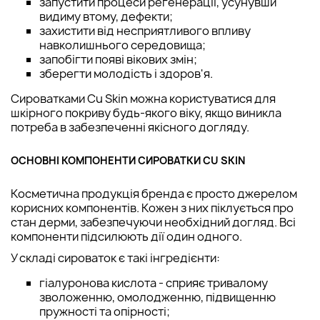
запустити процеси регенерації, усунувши
видиму втому, дефекти;
захистити від несприятливого впливу
навколишнього середовища;
запобігти появі вікових змін;
зберегти молодість і здоров'я.
Сироватками Cu Skin можна користуватися для
шкірного покриву будь-якого віку, якщо виникла
потреба в забезпеченні якісного догляду.
ОСНОВНІ КОМПОНЕНТИ СИРОВАТКИ CU SKIN
Косметична продукція бренда є просто джерелом
корисних компонентів. Кожен з них піклується про
стан дерми, забезпечуючи необхідний догляд. Всі
компоненти підсилюють дії один одного.
У складі сироваток є такі інгредієнти:
гіалуронова кислота - сприяє тривалому
зволоженню, омолодженню, підвищенню
пружності та опірності;