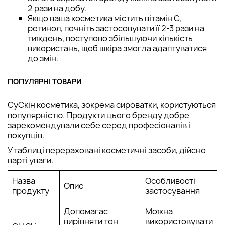
2 рази на добу.
Якщо ваша косметика містить вітамін С,
ретинол, почніть застосовувати її 2-3 рази на
тиждень, поступово збільшуючи кількість
використань, щоб шкіра змогла адаптуватися
до змін.
ПОПУЛЯРНІ ТОВАРИ
СуСкін косметика, зокрема сироватки, користуються
популярністю. Продукти цього бренду добре
зарекомендували себе серед професіоналів і
покупців.
У таблиці перераховані косметичні засоби, дійсно
варті уваги.
Назва
Особливості
Опис
продукту
застосування
Допомагає
Можна
вирівняти тон
використовувати