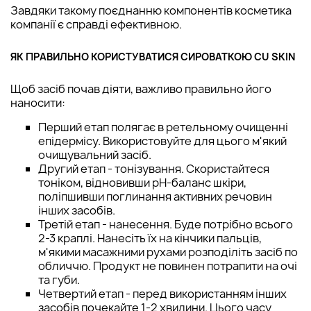
Завдяки такому поєднанню компонентів косметика
компанії є справді ефективною.
ЯК ПРАВИЛЬНО КОРИСТУВАТИСЯ СИРОВАТКОЮ CU SKIN
Щоб засіб почав діяти, важливо правильно його
наносити:
Перший етап полягає в ретельному очищенні
епідермісу. Використовуйте для цього м'який
очищувальний засіб.
Другий етап - тонізування. Скористайтеся
тоніком, відновивши pH-баланс шкіри,
поліпшивши поглинання активних речовин
інших засобів.
Третій етап - нанесення. Буде потрібно всього
2-3 краплі. Нанесіть їх на кінчики пальців,
м'якими масажними рухами розподіліть засіб по
обличчю. Продукт не повинен потрапити на очі
та губи.
Четвертий етап - перед використанням інших
засобів почекайте 1-2 хвилини. Цього часу