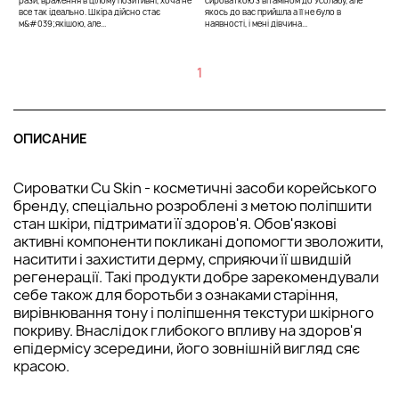
рази, враження в цілому позитивні, хоча не
сироваткою з вітаміном до Усолабу, але
все так ідеально. Шкіра дійсно стає
якось до вас прийшла а її не було в
м&#039;якішою, але...
наявності, і мені дівчина...
1
ОПИСАНИЕ
Сироватки Cu Skin - косметичні засоби корейського
бренду, спеціально розроблені з метою поліпшити
стан шкіри, підтримати її здоров'я. Обов'язкові
активні компоненти покликані допомогти зволожити,
наситити і захистити дерму, сприяючи її швидшій
регенерації. Такі продукти добре зарекомендували
себе також для боротьби з ознаками старіння,
вирівнювання тону і поліпшення текстури шкірного
покриву. Внаслідок глибокого впливу на здоров'я
епідермісу зсередини, його зовнішній вигляд сяє
красою.