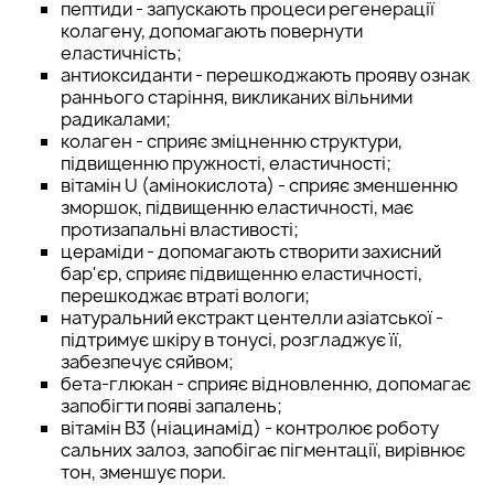
пептиди - запускають процеси регенерації
колагену, допомагають повернути
еластичність;
антиоксиданти - перешкоджають прояву ознак
раннього старіння, викликаних вільними
радикалами;
колаген - сприяє зміцненню структури,
підвищенню пружності, еластичності;
вітамін U (амінокислота) - сприяє зменшенню
зморшок, підвищенню еластичності, має
протизапальні властивості;
цераміди - допомагають створити захисний
бар'єр, сприяє підвищенню еластичності,
перешкоджає втраті вологи;
натуральний екстракт центелли азіатської -
підтримує шкіру в тонусі, розгладжує її,
забезпечує сяйвом;
бета-глюкан - сприяє відновленню, допомагає
запобігти появі запалень;
вітамін B3 (ніацинамід) - контролює роботу
сальних залоз, запобігає пігментації, вирівнює
тон, зменшує пори.