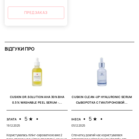
ПРЕДЗАКАЗ
ВІДГУКИ ПРО
CUSKIN DR.SOLUTION AHA 30% BHA
CUSKIN CLEAN-UP HYALURONIC SERUM
0.5% WASHABLE PEEL SERUM -...
СЫВОРОТКА С ГИАЛУРОНОВОЙ...
•
5 ★
•
•
5 ★
•
ЗЛАТА
ІНЕСА
19.12.2025
05.12.2025
Користувалась пілінг-сироваткою вже 2
Спочатку довгий час користувалася