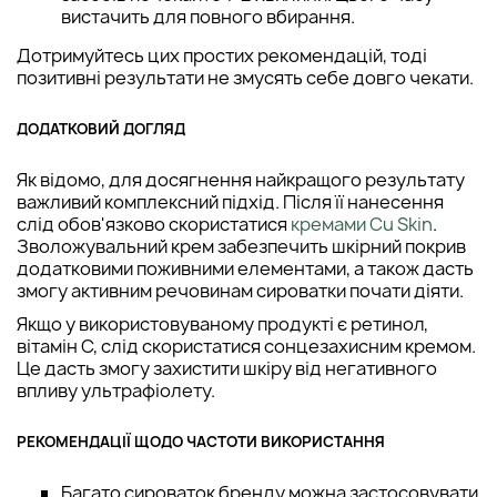
вистачить для повного вбирання.
Дотримуйтесь цих простих рекомендацій, тоді
позитивні результати не змусять себе довго чекати.
ДОДАТКОВИЙ ДОГЛЯД
Як відомо, для досягнення найкращого результату
важливий комплексний підхід. Після її нанесення
слід обов'язково скористатися
кремами Cu Skin
.
Зволожувальний крем забезпечить шкірний покрив
додатковими поживними елементами, а також дасть
змогу активним речовинам сироватки почати діяти.
Якщо у використовуваному продукті є ретинол,
вітамін С, слід скористатися сонцезахисним кремом.
Це дасть змогу захистити шкіру від негативного
впливу ультрафіолету.
РЕКОМЕНДАЦІЇ ЩОДО ЧАСТОТИ ВИКОРИСТАННЯ
Багато сироваток бренду можна застосовувати