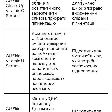
CU Skin
обличчя,
для тьмяної
Clean-Up
освітлити його,
шкіри з яскраво
Vitamin C
забезпечити
вираженими
Serum
сяйвом, прибрати
слідами
пігментацію
пігментації
У складі є вітамін
U. Допомагає
зміцнити шкірний
бар'єр і відновити
Підходить для
його. Активні
CU Skin
чутливої шкіри,
компоненти
Vitamin U
якій потрібні
підвищують
Serum
заспокоєння,
еластичність
відновлення
епідермісу,
перешкоджають
появі нових
висипань
Містить 0,5%
ретинолу.
CU Skin
Допомагає
Підходить для