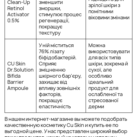
Clean-Up
зменшити
зрілої шкіри з
Retinol
зморшки,
помітними
Activator
стимулює процес
віковими змінами
0.5%
регенерації,
покращує
текстуру
У ній міститься
Можна
76% лізату
використовувати
біфідобактерій.
для всіх типів
CU Skin
Сприяє
шкіри, зокрема й
Dr.Solution
зміцненню
сухої, але
Bifida
шкірного бар'єру,
особливо
Barrier
захищає від
ідеальний
Ampoule
впливу зовнішніх
продукт для
факторів,
ослабленої та
покращує
стресованої
еластичність
дерми
В нашем интернет-магазине вы можете подобрать
качественную косметику Cu Skin и купить ее по
выгодной цене. У нас представлен широкий выбор