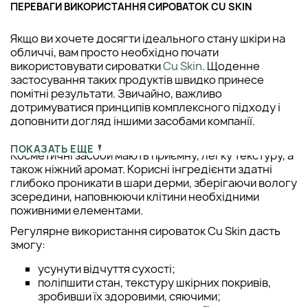
ПЕРЕВАГИ ВИКОРИСТАННЯ СИРОВАТОК CU SKIN
Якщо ви хочете досягти ідеального стану шкіри на
обличчі, вам просто необхідно почати
використовувати сироватки
Cu Skin
. Щоденне
застосування таких продуктів швидко принесе
помітні результати. Звичайно, важливо
дотримуватися принципів комплексного підходу і
доповнити догляд іншими засобами компанії.
Сироватки серед них відіграють важливу роль.
ПОКАЗАТЬ ЕЩЕ
Косметичні засоби мають приємну, легку текстуру, а
також ніжний аромат. Корисні інгредієнти здатні
глибоко проникати в шари дерми, зберігаючи вологу
зсередини, наповнюючи клітини необхідними
поживними елементами.
Регулярне використання сироваток Cu Skin дасть
змогу:
усунути відчуття сухості;
поліпшити стан, текстуру шкірних покривів,
зробивши їх здоровими, сяючими;