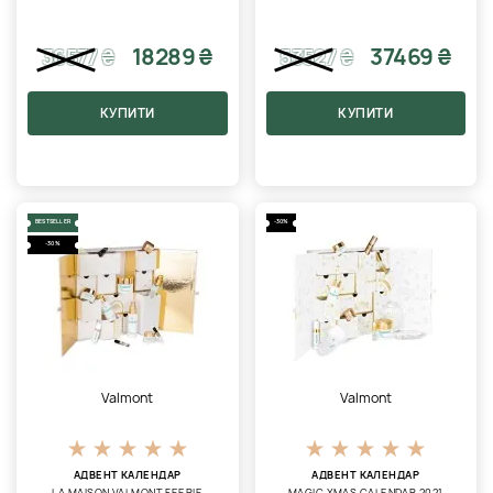
18289 ₴
37469 ₴
36577
₴
53527
₴
КУПИТИ
КУПИТИ
BESTSELLER
-30%
-30%
Valmont
Valmont
АДВЕНТ КАЛЕНДАР
АДВЕНТ КАЛЕНДАР
LA MAISON VALMONT FEERIE
MAGIC XMAS CALENDAR 2021