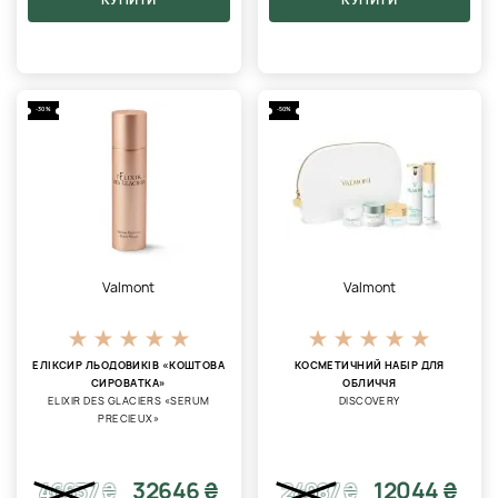
-30%
-50%
Valmont
Valmont
ЕЛІКСИР ЛЬОДОВИКІВ «КОШТОВА
КОСМЕТИЧНИЙ НАБІР ДЛЯ
СИРОВАТКА»
ОБЛИЧЧЯ
ELIXIR DES GLACIERS «SERUM
DISCOVERY
PRECIEUX»
32646 ₴
12044 ₴
46637
₴
24087
₴