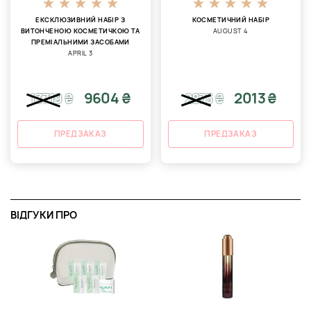
ЕКСКЛЮЗИВНИЙ НАБІР З
КОСМЕТИЧНИЙ НАБІР
ВИТОНЧЕНОЮ КОСМЕТИЧКОЮ ТА
AUGUST 4
ПРЕМІАЛЬНИМИ ЗАСОБАМИ
APRIL 3
9604 ₴
2013 ₴
13719
₴
2875
₴
ПРЕДЗАКАЗ
ПРЕДЗАКАЗ
ВІДГУКИ ПРО
А