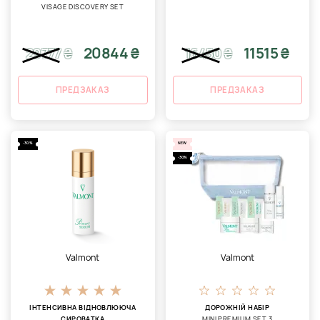
VISAGE DISCOVERY SET
20844 ₴
11515 ₴
29777
₴
16450
₴
ПРЕДЗАКАЗ
ПРЕДЗАКАЗ
-30%
NEW
-30%
Valmont
Valmont
ІНТЕНСИВНА ВІДНОВЛЮЮЧА
ДОРОЖНІЙ НАБІР
СИРОВАТКА
MINI PREMIUM SET 3