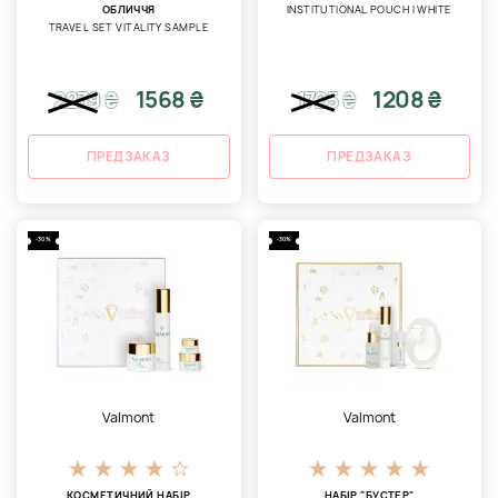
ОБЛИЧЧЯ
INSTITUTIONAL POUCH I WHITE
TRAVEL SET VITALITY SAMPLE
1568 ₴
1208 ₴
2239
₴
1725
₴
ПРЕДЗАКАЗ
ПРЕДЗАКАЗ
-30%
-30%
Valmont
Valmont
КОСМЕТИЧНИЙ НАБІР
НАБІР "БУСТЕР"