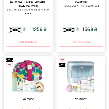
ДОРОГОЦІННЕ ВІДНОВЛЕННЯ
ОБЛИЧЧЯ
"ВАШЕ ОБЛИЧЧЯ"
TRAVEL SET VITALITY SAMPLE 3
L'ELIXIR DES GLACIERS ESSENCE OF
BEES
11256 ₴
1568 ₴
16079
₴
2239
₴
ПРЕДЗАКАЗ
ПРЕДЗАКАЗ
-30%
NEW
NEW
-30%
Valmont
Valmont