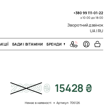
+380 99 111-01-22
з 10:00 до 18:00
Зворотний дзвінок
UA
|
RU
КЦІЇ
БАДИ І ВІТАМІНИ
БРЕНДИ
22039
₴
15428 ₴
Немає в наявності
Артикул: 706126