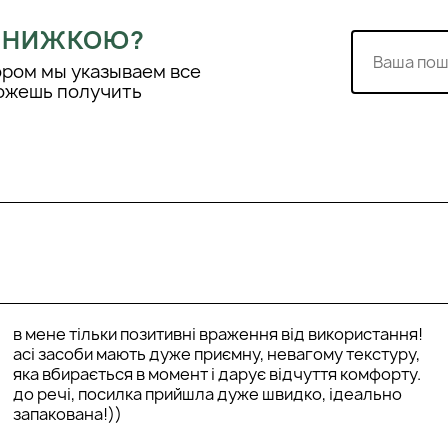
 ЗНИЖКОЮ?
ором мы указываем все
можешь получить
в мене тільки позитивні враження від використання!
асі засоби мають дуже приємну, невагому текстуру,
яка вбирається в момент і дарує відчуття комфорту.
до речі, посилка прийшла дуже швидко, ідеально
запакована!))