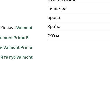
Тип шкіри
Бренд
Країна
 обличчя
Valmont
Об'єм
almont Prime B
ки
Valmont Prime
й та губ
Valmont