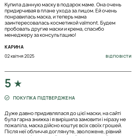
Купила данную маску в подарок маме. Она очень
придирчивая в плане ухода за лицом. Ей очень
понравилась маска, и теперь мама
заинтересовалась косметикой valmont. Будем
пробовать другие маски и крема, спасибо
менеджеру за консультацию!
КАРИНА
02 квітня 2025
ВІДПОВІСТИ
5
ПОКУПКА ПІДТВЕРДЖЕНА
Дуже давно придивлялася до цієї маски, на сайті
була гарна знижка і я вирішила замовити і ніразу не
пожаліла, маска дійсно коштує всіх своїх грошей.
Після неї обличчя доглянуте, зволожене, рівний