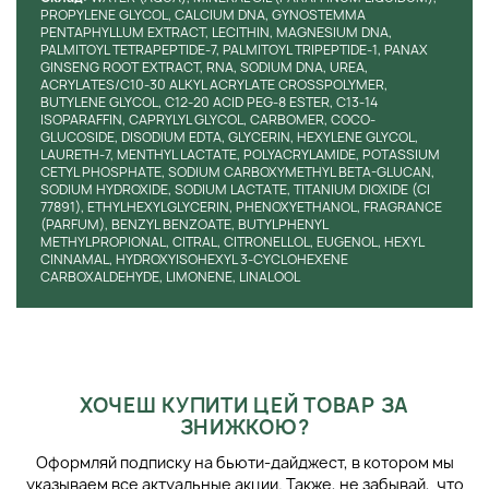
Саме склад Маски Попелюшки визначає її
PROPYLENE GLYCOL, CALCIUM DNA, GYNOSTEMMA
результативність:
PENTAPHYLLUM EXTRACT, LECITHIN, MAGNESIUM DNA,
PALMITOYL TETRAPEPTIDE-7, PALMITOYL TRIPEPTIDE-1, PANAX
Cellular Prime Complex
. Активний концентрат з
GINSENG ROOT EXTRACT, RNA, SODIUM DNA, UREA,
ACRYLATES/C10-30 ALKYL ACRYLATE CROSSPOLYMER,
антивіковою дією бореться зі зморшками і вирівнює
BUTYLENE GLYCOL, C12-20 ACID PEG-8 ESTER, C13-14
рельєф.
ISOPARAFFIN, CAPRYLYL GLYCOL, CARBOMER, COCO-
Триланцюгова ДНК
. Запатентована перевага
GLUCOSIDE, DISODIUM EDTA, GLYCERIN, HEXYLENE GLYCOL,
компанії Вальмонт. Насичує вологою та утримує її в
LAURETH-7, MENTHYL LACTATE, POLYACRYLAMIDE, POTASSIUM
CETYL PHOSPHATE, SODIUM CARBOXYMETHYL BETA-GLUCAN,
клітинах, регенерує та тонізує.
SODIUM HYDROXIDE, SODIUM LACTATE, TITANIUM DIOXIDE (CI
Ліпосомна РНК.
Стимулює клітинну активність та
77891), ETHYLHEXYLGLYCERIN, PHENOXYETHANOL, FRAGRANCE
активізує власний виробіток колагену та естатину.
(PARFUM), BENZYL BENZOATE, BUTYLPHENYL
Пептиди.
Відповідають за мікроциркуляцію у клітинах
METHYLPROPIONAL, CITRAL, CITRONELLOL, EUGENOL, HEXYL
CINNAMAL, HYDROXYISOHEXYL 3-CYCLOHEXENE
та їх харчування.
CARBOXALDEHYDE, LIMONENE, LINALOOL
Чиста вода альпійських льодовиків.
Наповнена
унікальними мінералами та вітамінами.
Рослинні екстракти.
Надають антиоксидантну дію,
стимулюють відновлення та активують захисні
механізми.
ХОЧЕШ КУПИТИ ЦЕЙ ТОВАР ЗА
Саме поєднання передових технологій та чистих
ЗНИЖКОЮ?
природних компонентів уможливлює унікальний ефект
Маски Попелюшки від Вальмонт, чия ціна визначається не
Оформляй подписку на бьюти-дайджест, в котором мы
тільки складним виробництвом, а й якістю компонентів. Без
указываем все актуальные акции. Также, не забывай, что