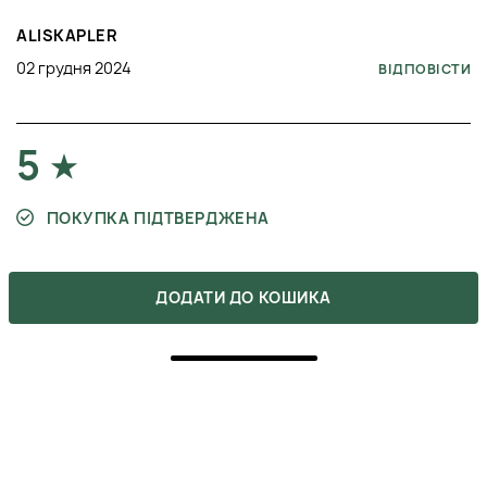
ALISKAPLER
02 грудня 2024
ВІДПОВІСТИ
5
ПОКУПКА ПІДТВЕРДЖЕНА
Маска просто невероятная! мне безумно
понравился эффект, кожа такая освеженная и
ДОДАТИ ДО КОШИКА
тонизированная после неё, плюс отечность снимает
отлично!) В общем берите и не сомневайтесь, если
любите уход с мгновенным результатами, то это
средство именно то, что вам нужно!)
АННА МИЛУНИНА
25 листопада 2024
ВІДПОВІСТИ