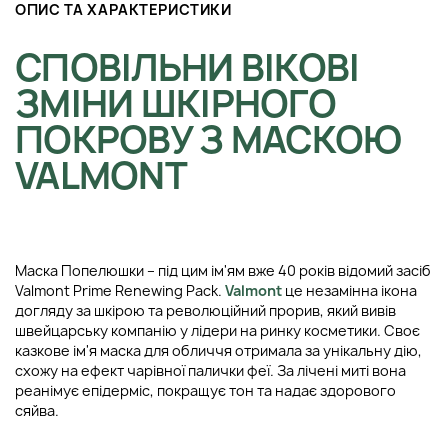
ОПИС ТА ХАРАКТЕРИСТИКИ
СПОВІЛЬНИ ВІКОВІ
ЗМІНИ ШКІРНОГО
ПОКРОВУ З МАСКОЮ
VALMONT
Маска Попелюшки – під цим ім'ям вже 40 років відомий засіб
Valmont Prime Renewing Pack.
Valmont
це незамінна ікона
догляду за шкірою та революційний прорив, який вивів
швейцарську компанію у лідери на ринку косметики. Своє
казкове ім'я маска для обличчя отримала за унікальну дію,
схожу на ефект чарівної палички феї. За лічені миті вона
реанімує епідерміс, покращує тон та надає здорового
сяйва.