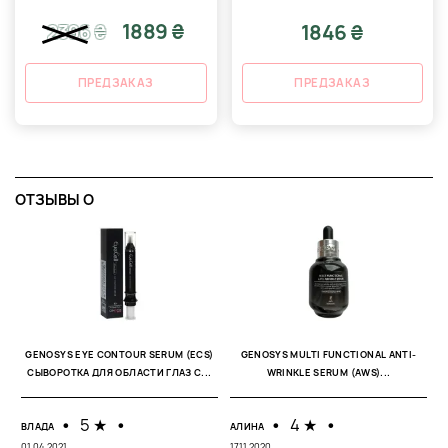
1889 ₴
1846 ₴
2396
₴
ПРЕДЗАКАЗ
ПРЕДЗАКАЗ
ОТЗЫВЫ O
GENOSYS EYE CONTOUR SERUM (ECS)
GENOSYS MULTI FUNCTIONAL ANTI-
СЫВОРОТКА ДЛЯ ОБЛАСТИ ГЛАЗ С...
WRINKLE SERUM (AWS)...
•
5 ★
•
•
4 ★
•
ВЛАДА
АЛИНА
М
01.04.2021
17.11.2020