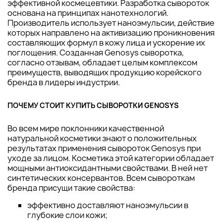
эффективной космецевтики. Разработка сывороток
основана на принципах нанотехнологий.
Производитель использует наноэмульсии, действие
которых направлено на активизацию проникновения
составляющих формул в кожу лица и ускорение их
поглощения. Созданная Genosys сыворотка,
согласно отзывам, обладает целым комплексом
преимуществ, выводящих продукцию корейского
бренда в лидеры индустрии.
ПОЧЕМУ СТОИТ КУПИТЬ СЫВОРОТКИ GENOSYS
Во всем мире поклонники качественной
натуральной косметики знают о положительных
результатах применения сывороток Genosys при
уходе за лицом. Косметика этой категории обладает
мощными антиоксидантными свойствами. В ней нет
синтетических консервантов. Всем сывороткам
бренда присущи такие свойства:
эффективно доставляют наноэмульсии в
глубокие слои кожи;