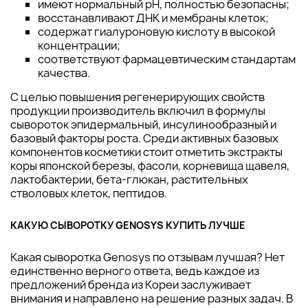
имеют нормальный pH, полностью безопасны;
восстанавливают ДНК и мембраны клеток;
содержат гиалуроновую кислоту в высокой
концентрации;
соответствуют фармацевтическим стандартам
качества.
С целью повышения регенерирующих свойств
продукции производитель включил в формулы
сывороток эпидермальный, инсулинообразный и
базовый факторы роста. Среди активных базовых
компонентов косметики стоит отметить экстракты
коры японской березы, фасоли, корневища щавеля,
лактобактерии, бета-глюкан, растительных
стволовых клеток, пептидов.
КАКУЮ СЫВОРОТКУ GENOSYS КУПИТЬ ЛУЧШЕ
Какая сыворотка Genosys по отзывам лучшая? Нет
единственно верного ответа, ведь каждое из
предложений бренда из Кореи заслуживает
внимания и направлено на решение разных задач. В