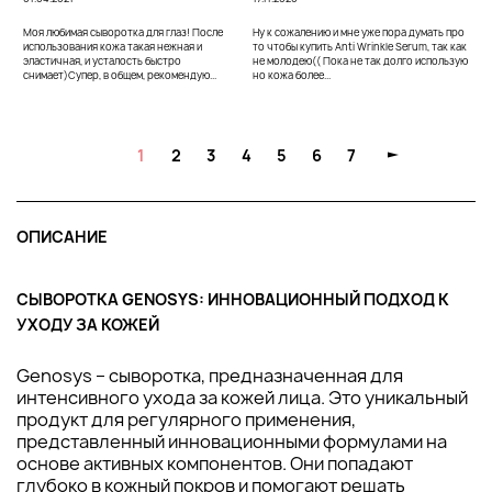
27
Моя любимая сыворотка для глаз! После
Ну к сожалению и мне уже пора думать про
использования кожа такая нежная и
то чтобы купить Anti Wrinkle Serum, так как
к
эластичная, и усталость быстро
не молодею(( Пока не так долго использую
р
снимает)Супер, в общем, рекомендую...
но кожа более...
д
н
1
2
3
4
5
6
7
ОПИСАНИЕ
СЫВОРОТКА GENOSYS: ИННОВАЦИОННЫЙ ПОДХОД К
УХОДУ ЗА КОЖЕЙ
Genosys – сыворотка, предназначенная для
интенсивного ухода за кожей лица. Это уникальный
продукт для регулярного применения,
представленный инновационными формулами на
основе активных компонентов. Они попадают
глубоко в кожный покров и помогают решать