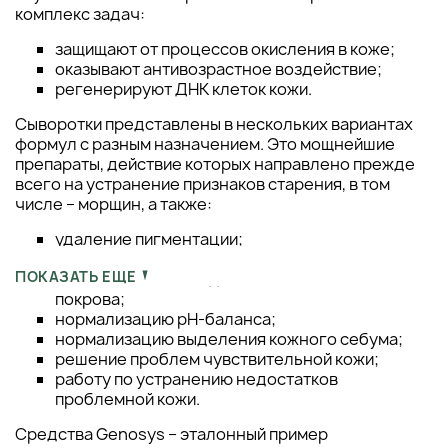
комплекс задач:
защищают от процессов окисления в коже;
оказывают антивозрастное воздействие;
регенерируют ДНК клеток кожи.
Сыворотки представлены в нескольких вариантах
формул с разным назначением. Это мощнейшие
препараты, действие которых направлено прежде
всего на устранение признаков старения, в том
числе – морщин, а также:
удаление пигментации;
сглаживание рубцов;
ПОКАЗАТЬ ЕЩЕ
восстановление водного баланса кожного
покрова;
нормализацию pH-баланса;
нормализацию выделения кожного себума;
решение проблем чувствительной кожи;
работу по устранению недостатков
проблемной кожи.
Средства Genosys – эталонный пример