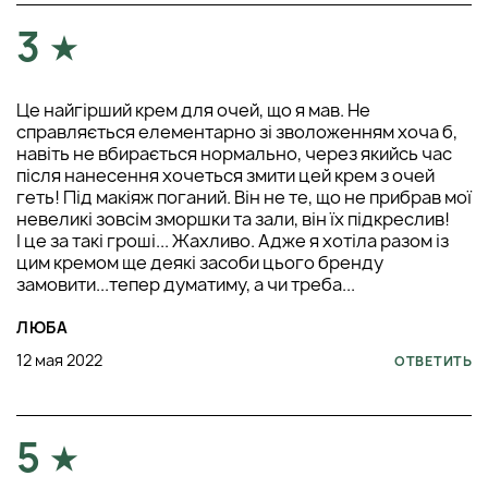
3
Це найгірший крем для очей, що я мав. Не
справляється елементарно зі зволоженням хоча б,
навіть не вбирається нормально, через якийсь час
після нанесення хочеться змити цей крем з очей
геть! Під макіяж поганий. Він не те, що не прибрав мої
невеликі зовсім зморшки та зали, він їх підкреслив!
І це за такі гроші... Жахливо. Адже я хотіла разом із
цим кремом ще деякі засоби цього бренду
замовити...тепер думатиму, а чи треба...
ЛЮБА
12 мая 2022
ОТВЕТИТЬ
5