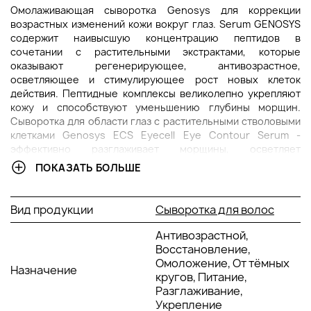
Омолаживающая сыворотка Genosys для коррекции
возрастных изменений кожи вокруг глаз. Serum GENOSYS
содержит наивысшую концентрацию пептидов в
сочетании с растительными экстрактами, которые
оказывают регенерирующее, антивозрастное,
осветляющее и стимулирующее рост новых клеток
действия. Пептидные комплексы великолепно укрепляют
кожу и способствуют уменьшению глубины морщин.
Сыворотка для области глаз с растительными стволовыми
клетками Genosys ECS Eyecell Eye Contour Serum -
эффективно разглаживает морщины, осветляет
пигментацию и темные круги вокруг глаз, восстанавливает
ПОКАЗАТЬ БОЛЬШЕ
тонус и упругость кожи, нейтрализует свободные
радикалы, активирует собственные антиоксидантные
системы кожи.
Вид продукции
Сыворотка для волос
Сыворотка для кожи вокруг глаз - это коктейль из мощных
Антивозрастной,
активных ингредиентов, которые стимулируют процессы
Восстановление,
синтеза коллагена, отвечающего за эластичность кожи и
Омоложение, От тёмных
тонус, в комплексе с гиалуронатом натрия, оказывающем
Назначение
кругов, Питание,
выраженное увлажняющее действие. Интенсивная
Разглаживание,
сыворотка содержит пантенол, экстракты каллюсовых
Укрепление
культур растений и биопептиды. Корейская сыворотка