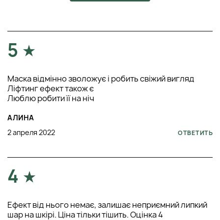
5
Маска відмінно зволожує і робить свіжий вигляд
Ліфтинг ефект також є
Люблю робити її на ніч
АЛИНА
2 апреля 2022
ОТВЕТИТЬ
4
Ефект від нього немає, залишає неприємний липкий
шар на шкірі. Ціна тільки тішить. Оцінка 4