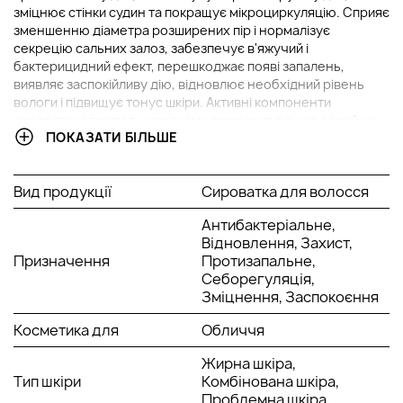
зміцнює стінки судин та покращує мікроциркуляцію. Сприяє
зменшенню діаметра розширених пір і нормалізує
секрецію сальних залоз, забезпечує в'яжучий і
бактерицидний ефект, перешкоджає появі запалень,
виявляє заспокійливу дію, відновлює необхідний рівень
вологи і підвищує тонус шкіри. Активні компоненти
сироватки сприяють швидкому розсмоктуванню застійних
ПОКАЗАТИ БІЛЬШЕ
плям та інфільтратів постакне. Використання сироватки у
поєднанні з мікронідлінгом надає стимулюючу дію на
процеси неоколагеногенезу, підвищує міцність волокон
Вид продукції
Сироватка для волосся
колагену.
Показання до застосування:
Антибактеріальне,
Відновлення, Захист,
Корекція стану жирної та змішаної шкіри, відновлення шкіри
Призначення
Протизапальне,
в період постакне, корекція саловиділення, зменшення
Себорегуляція,
діаметра розширених пір.
Зміцнення, Заспокоєння
Активні компоненти:
Косметика для
Обличчя
SH-поліпептид-7, екстракт ферментованого соєвого
молока, аргінін, екстракт соснової кори, пантенол,
Жирна шкіра,
гіалуронат натрію, гліколева кислота, екстракт гамамелісу,
Тип шкіри
Комбінована шкіра,
рослинні стовбурові клітини винограду та троянди,
Проблемна шкіра