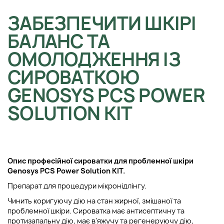
ЗАБЕЗПЕЧИТИ ШКІРІ
БАЛАНС ТА
ОМОЛОДЖЕННЯ ІЗ
СИРОВАТКОЮ
GENOSYS PCS POWER
SOLUTION KIT
Опис п
рофесійної сироватки для проблемної шкіри
Genosys PCS Power Solution KIT
.
Препарат для процедури мікронідлінгу.
Чинить коригуючу дію на стан жирної, змішаної та
проблемної шкіри. Сироватка має антисептичну та
протизапальну дію, має в'яжучу та регенеруючу дію,