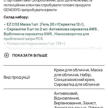
Стартовий пакет розроблений, щоб дати можливість
потенційним клієнтам спробувати головні продукти
GENOSYS і випробувати ефекти
Склад набору:
•
EZ CO2 Маска 1 шт. (Гель 20 г/Серветка 12 г),
• Сироватки 3 шт по 2 мл:
Антивікова сироватка AWS ,
Відбілююча сироватка SWS ,
Наносиворотка для
проблемної шкіри PCS
•
Гелева пептидна маска 1 шт (39 г)
•
Завершальний крем із пом'якшуючим ефектом (20 мл)
•
Сонцезахисний крем (4 г)
ПОКАЗАТИ БІЛЬШЕ
Спосіб застосування:
Крок 1 EZ CO2 Маска - Ретельно очистіть та висушіть
Крем для обличчя, Маска
обличчя. Відкрийте гель, нанесіть його на обличчя за
для обличчя, Набір,
Вид продукції
допомогою лопатки. Відкрийте упаковку та вкрийте
Сонцезахисний крем,
обличчя маскою. Зачекайте 5-10 хвилин. Зніміть маску
Сироватка для обличчя
та акуратно вмийте обличчя, змиваючи залишки гелю.
Не наносити на відкриті рани
Антивіковий,
Відновлення,
Крок 2 - Нанести коригувальні сироватки відповідно до
Вирівнювання, Захист,
потреб.
Захист від сонця, Ліфтинг,