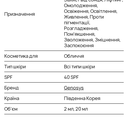
Крок 3 – Нанести гелеву пептидну маску.
Омолодження,
Освіження, Освітлення,
Крок 4 – Нанести Заспокійливий крем.
Призначення
Живлення, Проти
Крок 5 – Нанести Сонцезахисний крем.
пігментації,
Розгладження,
Пом'якшення,
Зволоження, Зміцнення,
Заспокоєння
Косметика для
Обличчя
Тип шкіри
Всі типи шкіри
SPF
40 SPF
Бренд
Genosys
Країна
Південна Корея
Об'єм
2 мл, 20 мл