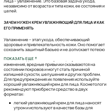
лица – увлажнение. Это базовая задача ухода,
независимо от возраста и типа кожи, ее состояния и
целей.
ЗАЧЕМ НУЖЕН КРЕМ УВЛАЖНЯЮЩИЙ ДЛЯ ЛИЦА И КАК
ЕГО ПРИМЕНЯТЬ
Увлажнение – этап ухода, обеспечивающий
здоровье и привлекательность кожи. Оно помогает
сохранить защитный барьер и не допускает потерю
влаги из кожных структур. Вода – основа живого и
ПОКАЗАТЬ ЕЩЕ
она необходима коже. Стрессы, гормональные
изменения, вредные привычки сказываются на
состоянии покровов и могут стать причиной
излишней сухости, шелушения и других проблем.
Для предупреждения их появления используйте
хороший увлажняющий крем для лица. Косметологи
рекомендуют приобрести средство в двух
форматах:
легкий увлажняющий крем для лица наносят
утром и используют в качестве базы для