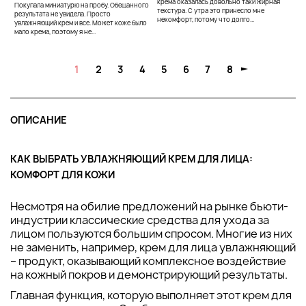
крема оказалась довольно таки жирная
Покупала миниатурю на пробу. Обещанного
текстура. С утра это принесло мне
результата не увидела. Просто
некомфорт, потому что долго...
увлажняющий крем и все. Может коже было
мало крема, поэтому я не...
1
2
3
4
5
6
7
8
ОПИСАНИЕ
КАК ВЫБРАТЬ УВЛАЖНЯЮЩИЙ КРЕМ ДЛЯ ЛИЦА:
КОМФОРТ ДЛЯ КОЖИ
Несмотря на обилие предложений на рынке бьюти-
индустрии классические средства для ухода за
лицом пользуются большим спросом. Многие из них
не заменить, например, крем для лица увлажняющий
– продукт, оказывающий комплексное воздействие
на кожный покров и демонстрирующий результаты.
Главная функция, которую выполняет этот крем для