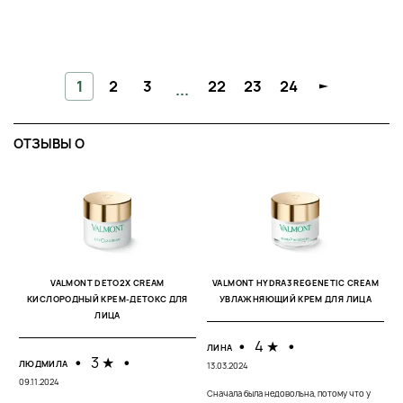
1
2
3
22
23
24
...
ОТЗЫВЫ O
М
15
VALMONT DETO2X CREAM
VALMONT HYDRA3 REGENETIC CREAM
КИСЛОРОДНЫЙ КРЕМ-ДЕТОКС ДЛЯ
УВЛАЖНЯЮЩИЙ КРЕМ ДЛЯ ЛИЦА
Ві
ЛИЦА
в
п
з
•
4 ★
•
ЛИНА
•
3 ★
•
ЛЮДМИЛА
13.03.2024
09.11.2024
Сначала была недовольна, потому что у