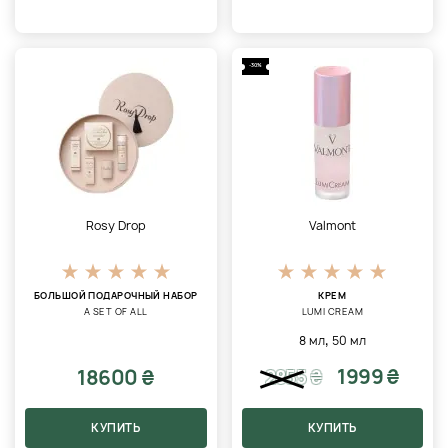
-30%
Rosy Drop
Valmont
БОЛЬШОЙ ПОДАРОЧНЫЙ НАБОР
КРЕМ
A SET OF ALL
LUMI CREAM
,
8 мл
50 мл
1999 ₴
18600 ₴
2855
₴
КУПИТЬ
КУПИТЬ