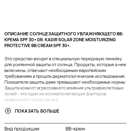
ОПИСАНИЕ СОЛНЦЕЗАЩИТНОГО УВЛАЖНЯЮЩЕГО BB-
КРЕМА SPF 30+ DR. KADIR SOLAR ZONE MOISTURIZING
PROTECTIVE ВВ CREAM SPF 30+.
Это средство входит в специальную передовую линейку
для усиленной защиты от солнца. Продукты, которые в нее
включены, отвечают необходимым европейским
требованиям и прошли дерматологические исследования.
Показатели защиты даже превышают необходимые нормы.
Защита кожи от агрессивного влияния ультрафиолетовых
лучей - это один из основополагающих факторов
правильного ухода за ней.
ПОКАЗАТЬ БОЛЬШЕ
В ЧЕМ ПРЕИМУЩЕСТВА СОЛНЦЕЗАЩИТНОГО
УВЛАЖНЯЮЩЕГО BB-КРЕМА SPF 30+ DR. KADIR SOLAR
ZONE MOISTURIZING PROTECTIVE ВВ CREAM SPF 30+?
Вид продукции
BB-крем