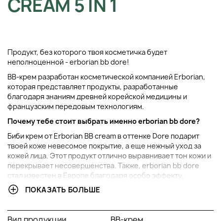
CREAM 5 IN 1
Продукт, без которого твоя косметичка будет
неполноценной - erborian bb dore!
BB-крем разработан косметической компанией Erborian,
которая представляет продукты, разработанные
благодаря знаниям древней корейской медицины и
французским передовым технологиям.
Почему тебе стоит выбрать именно erborian bb dore?
Биби крем от Erborian BB cream в оттенке Dore подарит
твоей коже невесомое покрытие, а еще нежный уход за
кожей лица. Этот продукт отлично выравнивает тон кожи и
перекрывает несовершенства. Также, erborian bb dore
стал известен в Европе благодаря особо эффекту,
которым он наделен - сразу после первого использования,
ПОКАЗАТЬ БОЛЬШЕ
кожа становится “как у младенца”.
Познакомимся с активными компонентами, которые входят
Вид продукции
BB-крем
в состав основной формулы продукта: