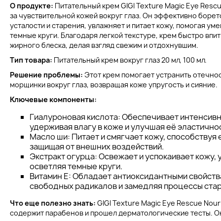
О продукте:
Питательный крем GIGI Texture Magic Eye Resc
за чувствительной кожей вокруг глаз. Он эффективно борет
усталости и старения, увлажняет и питает кожу, помогая ум
темные круги. Благодаря легкой текстуре, крем быстро впит
жирного блеска, делая взгляд свежим и отдохнувшим.
Тип товара:
Питательный крем вокруг глаз 20 мл, 100 мл.
Решение проблемы:
Этот крем помогает устранить отечнос
морщинки вокруг глаз, возвращая коже упругость и сияние.
Ключевые компоненты:
Гиалуроновая кислота: Обеспечивает интенсив
удерживая влагу в коже и улучшая её эластично
Масло ши: Питает и смягчает кожу, способствуя
защищая от внешних воздействий.
Экстракт огурца: Освежает и успокаивает кожу,
осветляя темные круги.
Витамин Е: Обладает антиоксидантными свойств
свободных радикалов и замедляя процессы стар
Что еще полезно знать:
GIGI Texture Magic Eye Rescue Nour
содержит парабенов и прошел дерматологические тесты. Он