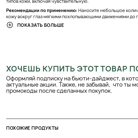
типов кожи, включая чувствительную.
Рекомендации по применению:
Наносите небольшое колич
кожу вокруг глаз мягкими похлопывающими движениями до 
Используйте утром и вечером для достижения наилучших ре
ПОКАЗАТЬ БОЛЬШЕ
Инструкция по хранению:
Храните в прохладном, сухом мес
солнечных лучей и источников тепла.
Советы профессионалов:
Для усиления эффекта используй
сывороткой для области вокруг глаз из той же линии. Пере
можно сделать легкий массаж кожи вокруг глаз для улучше
ХОЧЕШЬ КУПИТЬ ЭТОТ ТОВАР П
Инструкция по переработке:
Пустую упаковку можно перер
другими пластиковыми отходами. Убедитесь, что упаковка
Оформляй подписку на бьюти-дайджест, в кот
перед утилизацией.
актуальные акции. Также, не забывай, что ты 
промокоды после сделанных покупок.
ПОХОЖИЕ ПРОДУКТЫ