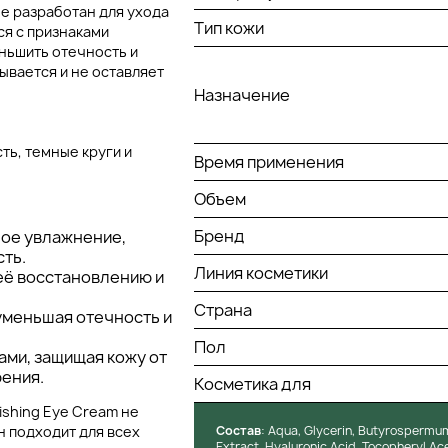
ue разработан для ухода
Тип кожи
ся с признаками
еньшить отечность и
ывается и не оставляет
Назначение
ть, темные круги и
Время применения
Объем
Бренд
ное увлажнение,
сть.
Линия косметики
 её восстановлению и
Страна
 уменьшая отечность и
Пол
ами, защищая кожу от
ения.
Косметика для
ishing Eye Cream не
 подходит для всех
Состав
: Aqua, Glycerin, Butyrospermu
Extract, Hyaluronic Acid, Tocopheryl Ac