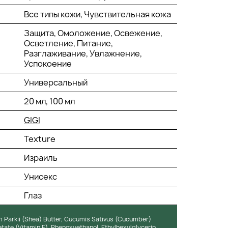
Все типы кожи, Чувствительная кожа
Защита, Омоложение, Освежение,
Осветление, Питание,
Разглаживание, Увлажнение,
Успокоение
Универсальный
20 мл, 100 мл
GIGI
Texture
Израиль
Унисекс
Глаз
m Parkii (Shea) Butter, Cucumis Sativus (Cucumber)
etate (Vitamin E), Phenoxyethanol, Ethylhexylglycerin,