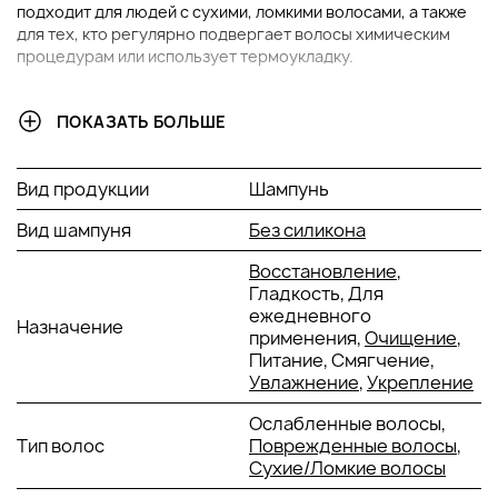
подходит для людей с сухими, ломкими волосами, а также
для тех, кто регулярно подвергает волосы химическим
процедурам или использует термоукладку.
ОСНОВНЫЕ ИНГРЕДИЕНТЫ И ИХ ПРЕИМУЩЕСТВА
ПОКАЗАТЬ БОЛЬШЕ
Масло семян конопли:
Глубоко увлажняет и питает
волосы, предотвращая их сухость. Этот ингредиент
Вид продукции
Шампунь
богат жирными кислотами и витаминами, которые
укрепляют структуру волос и придают им блеск.
Вид шампуня
Без силикона
Масло ши:
Обеспечивает глубокое питание,
Восстановление
,
защищает от пересушивания и восстанавливает
Гладкость, Для
повреждённые волосы. Придаёт волосам мягкость и
ежедневного
шелковистость.
Назначение
применения,
Очищение
,
Экстракт грейпфрута:
Натуральный антиоксидант,
Питание, Смягчение,
который укрепляет волосы, делает их более
Увлажнение
,
Укрепление
упругими и защищает от негативного воздействия
Ослабленные волосы,
окружающей среды.
Тип волос
Поврежденные волосы
,
Персиковый экстракт:
Обладает увлажняющим
Сухие/Ломкие волосы
действием, придаёт волосам здоровый блеск и