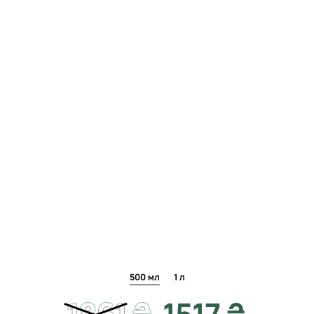
500 мл
1 л