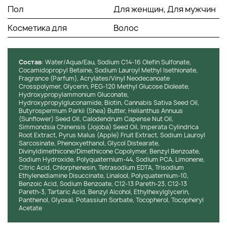
Пол
Для женщин, Для мужчин
КЛИНИЧЕСКИЕ РЕЗУЛЬТАТЫ
Косметика для
Волос
На момент написания конкретные клинические
исследования, подтверждающие эффективность Triple
Состав
: Water/Aqua/Eau, Sodium C14-16 Olefin Sulfonate,
Moisture Replenishing Shampoo, не предоставлены.
Cocamidopropyl Betaine, Sodium Lauroyl Methyl Isethionate,
Однако независимые лабораторные тесты
Fragrance (Parfum), Acrylates/Vinyl Neodecanoate
демонстрируют, что формула шампуня безопасна для
Crosspolymer, Glycerin, PEG-120 Methyl Glucose Dioleate,
Hydroxypropylammonium Gluconate,
кожи головы, обеспечивает мягкое очищение и глубокое
Hydroxypropylgluconamide, Biotin, Cannabis Sativa Seed Oil,
увлажнение волос. Согласно отзывам пользователей,
Butyrospermum Parkii (Shea) Butter, Helianthus Annuus
регулярное использование этого шампуня приводит к
(Sunflower) Seed Oil, Calodendrum Capense Nut Oil,
видимому улучшению структуры волос, их большей
Simmondsia Chinensis (Jojoba) Seed Oil, Imperata Cylindrica
Root Extract, Pyrus Malus (Apple) Fruit Extract, Sodium Lauroyl
мягкости и лёгкости в укладке. Также продукт получил
Sarcosinate, Phenoxyethanol, Glycol Distearate,
высокие оценки за способность сохранять насыщенность
Divinyldimethicone/Dimethicone Copolymer, Benzyl Benzoate,
цвета окрашенных волос.
Sodium Hydroxide, Polyquaternium-44, Sodium PCA, Limonene,
Citric Acid, Chlorphenesin, Tetrasodium EDTA, Trisodium
Ethylenediamine Disuccinate, Linalool, Polyquaternium-10,
ИНСТРУКЦИЯ ПО ПРИМЕНЕНИЮ
Benzoic Acid, Sodium Benzoate, C12-13 Pareth-23, C12-13
Pareth-3, Tartaric Acid, Benzyl Alcohol, Ethylhexylglycerin,
Panthenol, Glyoxal, Potassium Sorbate, Tocopherol, Tocopheryl
Подготовка:
Перед использованием тщательно
Acetate
промойте волосы теплой водой. Это поможет
раскрыть кутикулы волос и обеспечит лучшее