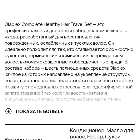
Olaplex Complete Healthy Hair Travel Set — это
профессиональный дорожный набор для комплексного
ухода, разработанный для восстановления
повреждённых, ослабленных и тусклых волос. Он
идеально подходит для тех, кто сталкивается с ломкостью,
сухостью, термическим и химическим повреждением
волос, включая окрашенные и обесцвеченные пряди. В
составе набора — шесть полноценных средств Olaplex,
каждое из которых направлено на укрепление структуры
волос, восстановление целостности волосяного стержня
и защиту от ежедневных стрессов. Благодаря фирменной
запатентованной технологии восстановления
дисульфидных связей, продукты набора эффективно
укрепляют волосы изнутри и делают их заметно более
ПОКАЗАТЬ БОЛЬШЕ
гладкими, плотными и блестящими даже в путешествиях.
В НАБОР ВХОДИТ:
Кондиционер, Масло для
волос, Набор, Сухой
Вид продукции
Шампунь для восстановления и укрепления волос