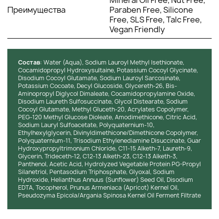
глубокому восстановлению сухих и повреждённых
Преимущества
Paraben Free, Silicone
волос по всей длине.
Free, SLS Free, Talc Free,
Экстракты растений (розмарин, ромашка, гранат,
Vegan Friendly
асаи, зелёный чай)
: оказывают успокаивающее и
укрепляющее действие на кожу головы и волосы.
Борются со свободными радикалами, поддерживая
Состав
: Water (Aqua), Sodium Lauroyl Methyl Isethionate,
здоровье и естественный блеск волос.
Cocamidopropyl Hydroxysultaine, Potassium Cocoyl Glycinate,
Витамин E
: мощный антиоксидант, который защищает
Disodium Cocoyl Glutamate, Sodium Lauroyl Sarcosinate,
волосы от окислительного стресса и
Potassium Cocoate, Decyl Glucoside, Glycereth-26, Bis-
Aminopropyl Diglycol Dimaleate, Cocamidopropylamine Oxide,
преждевременного старения. Укрепляет структуру
Disodium Laureth Sulfosuccinate, Glycol Distearate, Sodium
волос, повышая их стойкость к внешним
Cocoyl Glutamate, Methyl Gluceth-20, Acrylates Copolymer,
воздействиям.
PEG-120 Methyl Glucose Dioleate, Amodimethicone, Citric Acid,
Sodium Lauryl Sulfoacetate, Polyquaternium-10,
Текстура и аромат:
Текстура средств варьируется от
Ethylhexylglycerin, Divinyldimethicone/Dimethicone Copolymer,
насыщенных кремовых (шампунь и кондиционер) до
Polyquaternium-11, Trisodium Ethylenediamine Disuccinate, Guar
Hydroxypropyltrimonium Chloride, C11-15 Alketh-7, Laureth-9,
невесомых масляных и гелевых (масло и сыворотка). Все
Glycerin, Trideceth-12, C12-13 Alketh-23, C12-13 Alketh-3,
формулы легко распределяются, быстро впитываются и не
Panthenol, Acetic Acid, Hydrolyzed Vegetable Protein PG-Propyl
утяжеляют волосы, обеспечивая чистое и ухоженное
Silanetriol, Pentasodium Triphosphate, Glyoxal, Sodium
ощущение. Аромат каждого средства ненавязчивый, с
Hydroxide, Helianthus Annuus (Sunflower) Seed Oil, Disodium
EDTA, Tocopherol, Prunus Armeniaca (Apricot) Kernel Oil,
мягкими нотками чистоты и лёгкой косметической
Pseudozyma Epicola/Argania Spinosa Kernel Oil Ferment Filtrate
свежести, который сохраняется на волосах и делает уход
приятным.