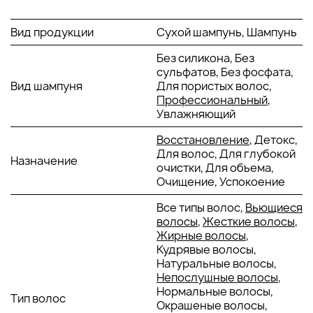
свежесть и эстетичный вид прически без вреда для волос
и кожи головы.
Вид продукции
Сухой шампунь, Шампунь
ОСНОВНЫЕ ИНГРЕДИЕНТЫ И ИХ ПРЕИМУЩЕСТВА
Без силикона, Без
сульфатов, Без фосфата,
Зеолит
: натуральный минерал с микропористой
Вид шампуня
Для пористых волос,
структурой, который эффективно абсорбирует
Профессиональный
,
кожный жир и загрязнения. Обеспечивает
Увлажняющий
длительное ощущение чистоты и визуальную
свежесть волос без необходимости мытья.
Восстановление
, Детокс,
Бентонитовая глина
: очищающий компонент с
Для волос, Для глубокой
Назначение
детокс-эффектом, помогает удалять остатки
очистки, Для объема,
кожного сала и токсины с поверхности кожи головы.
Очищение, Успокоение
Поддерживает здоровье кожи, предотвращает
Все типы волос,
Вьющиеся
ощущение зуда и раздражения.
волосы
,
Жесткие волосы
,
Рисовый крахмал
: натуральный абсорбент, который
Жирные волосы
,
устраняет излишки себума и придаёт волосам
Кудрявые волосы,
текстуру без утяжеления. Обеспечивает лёгкость,
Натуральные волосы,
прикорневой объём и визуально свежий вид
Непослушные волосы
,
причёски.
Нормальные волосы,
Экстракт семян рамбутана
: источник
Тип волос
Окрашеные волосы,
антиоксидантов, обладающий успокаивающими и