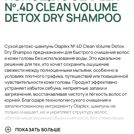
Nº.4D CLEAN VOLUME
DETOX DRY SHAMPOO
Сухой детокс-шампунь Olaplex Nº.4D Clean Volume Detox
Dry Shampoo предназначен для быстрого очищения волос
и кожи головы без использования воды. Это идеальное
решение для тех, кто хочет сохранить ощущение
свежести между полноценными мытьями, особенно в
условиях плотного графика, путешествий или повышенной
чувствительности кожи головы. Продукт эффективно
устраняет избыток себума, неприятные запахи и
загрязнения, восстанавливая чистоту и лёгкость волос от
корней. Благодаря технологии сухого очищения и
запатентованному ингредиенту Olaplex, шампунь не
только очищает, но и укрепляет структуру волос,
обеспечивая видимый объём и мягкость без утяжеления.
Он особенно хорошо подходит для всех типов волос,
ПОКАЗАТЬ БОЛЬШЕ
включая окрашенные и повреждённые, обеспечивая уход,