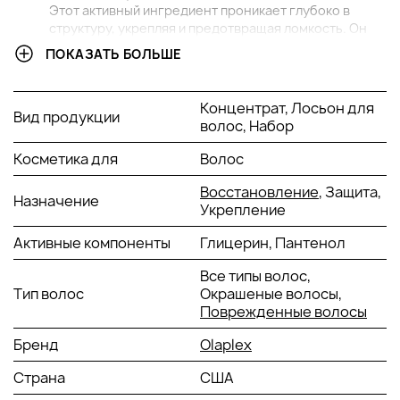
Этот активный ингредиент проникает глубоко в
структуру, укрепляя и предотвращая ломкость. Он
помогает восстанавливать дисульфидные связи,
ПОКАЗАТЬ БОЛЬШЕ
улучшая прочность и эластичность.
Гидролизованные протеины пшеницы:
Эти
Концентрат, Лосьон для
протеины увлажняют и смягчают, придавая блеск и
Вид продукции
волос, Набор
здоровый вид. Они заполняют поры, улучшая
текстуру и делая локоны более управляемыми.
Косметика для
Волос
Патентованная формула Olaplex:
Восстанавливает
дисульфидные связи, которые повреждаются при
Восстановление
, Защита,
Назначение
химических процедурах, таких как окрашивание и
Укрепление
завивка. Это улучшает прочность и устойчивость к
Активные компоненты
Глицерин, Пантенол
повреждениям.
Гиалуроновая кислота:
Этот мощный увлажнитель
Все типы волос,
активно удерживает влагу, придавая мягкость и
Тип волос
Окрашеные волосы,
упругость. Она также помогает разглаживать,
Поврежденные волосы
уменьшает пушистость и делает локоны более
блестящими.
Бренд
Olaplex
Экстракт авокадо:
Этот компонент питает, улучшая
Страна
США
текстуру. Он богат полезными жирными кислотами и