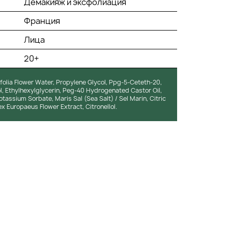
Демакияж и эксфолиация
Франция
Лица
20+
ifolia Flower Water, Propylene Glycol, Ppg-5-Ceteth-20,
, Ethylhexylglycerin, Peg-40 Hydrogenated Castor Oil,
otassium Sorbate, Maris Sal (Sea Salt) / Sel Marin, Citric
x Europaeus Flower Extract, Citronellol.