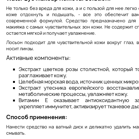
Не только без вреда для кожи, а и с пользой для нее легко
коже отдохнуть и подышать, - все это обеспечит ва
современной формулой. Средство предназначено для 
макияжа с самых чувствительных зон кожи. Не содержит сп
остается мягкой и получает увлажнение.
Лосьон подходит для чувствительной кожи вокруг глаз, в
носит линзы.
Активные компоненты:
Экстракт цветков розы столистной, который т
разглаживает кожу.
Целебная морская вода, источник ценных микр
Экстракт утесника европейского восстанавли
метаболические процессы, увлажняет кожу.
Витамин Е оказывает антиоксидантную за
укрепляет иммунитет, активизирует тканевое ды
Способ применения:
Нанести средство на ватный диск и деликатно удалить ма
смывать.