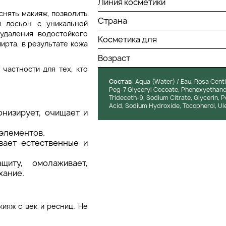
Линия косметики
 снять макияж, позволить
Страна
м лосьон с уникальной
удаления водостойкого
Косметика для
ирта, в результате кожа
Возраст
 частности для тех, кто
Состав
: Aqua (Water) / Eau, Rosa Cent
Peg-7 Glyceryl Cocoate, Phenoxyethanol
Trideceth-9, Sodium Citrate, Glycerin, P
Acid, Sodium Hydroxide, Tocopherol, Ule
онизирует, очищает и
оэлементов.
вает естественные и
щиту, омолаживает,
хание.
кияж с век и ресниц. Не