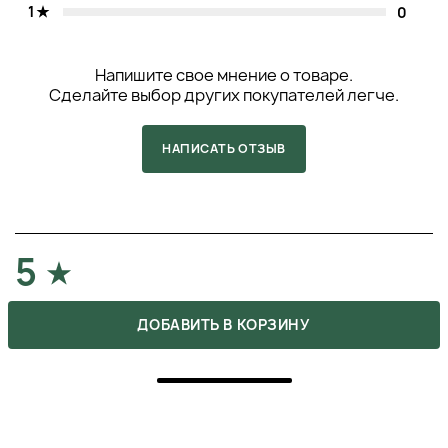
1
0
Напишите свое мнение о товаре.
Сделайте выбор других покупателей легче.
НАПИСАТЬ ОТЗЫВ
5
ПОКУПКА ПОДТВЕРЖДЕНА
ДОБАВИТЬ В КОРЗИНУ
Обожнюю цей тонкий морський аромат, щоранку він
дарує мені чудовий настрій!)))
ОЛЕНА