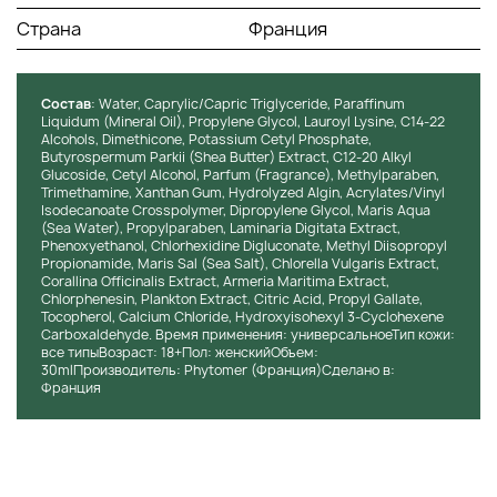
Способ применения:
Страна
Франция
Нанести утром и вечером на хорошо очищенную кожу
перед основным кремом по уходу. Использовать
круглогодично или как курс лечения.
Состав
: Water, Caprylic/Capric Triglyceride, Paraffinum
Liquidum (Mineral Oil), Propylene Glycol, Lauroyl Lysine, C14-22
Alcohols, Dimethicone, Potassium Cetyl Phosphate,
Butyrospermum Parkii (Shea Butter) Extract, C12-20 Alkyl
Glucoside, Cetyl Alcohol, Parfum (Fragrance), Methylparaben,
Trimethamine, Xanthan Gum, Hydrolyzed Algin, Acrylates/Vinyl
Isodecanoate Crosspolymer, Dipropylene Glycol, Maris Aqua
(Sea Water), Propylparaben, Laminaria Digitata Extract,
Phenoxyethanol, Chlorhexidine Digluconate, Methyl Diisopropyl
Propionamide, Maris Sal (Sea Salt), Chlorella Vulgaris Extract,
Corallina Officinalis Extract, Armeria Maritima Extract,
Chlorphenesin, Plankton Extract, Citric Acid, Propyl Gallate,
Tocopherol, Calcium Chloride, Hydroxyisohexyl 3-Cyclohexene
Carboxaldehyde. Время применения: универсальноеТип кожи:
все типыВозраст: 18+Пол: женскийОбъем:
30mlПроизводитель: Phytomer (Франция)Сделано в:
Франция