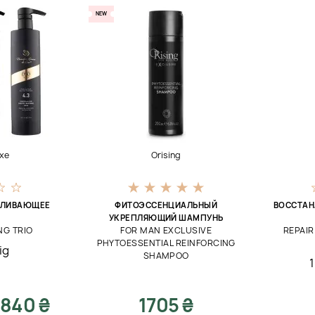
NEW
xe
Orising
ВЛИВАЮЩЕЕ
ФИТОЭССЕНЦИАЛЬНЫЙ
ВОССТА
УКРЕПЛЯЮЩИЙ ШАМПУНЬ
NG TRIO
FOR MAN EXCLUSIVE
REPAIR
PHYTOESSENTIAL REINFORCING
ig
SHAMPOO
840 ₴
1705 ₴