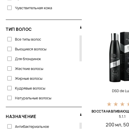
Orising
Чувствительная кожа
Otome
Pacific
ТИП ВОЛОС
Philip Martin’s
Все типы волос
Robeauty Me
Вьющиеся волосы
Sesderma
Для блондинок
System 4
Жесткие волосы
T-Lab
Жирные волосы
Кудрявые волосы
DSD de Lu
Натуральные волосы
Непослушные волосы
ВОССТАНАВЛИВАЮЩ
НАЗНАЧЕНИЕ
5.1.1
Нормальные волосы
200 мл
,
50
Антибактериальное
Окрашеные волосы