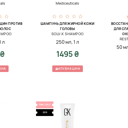
als
Mediceuticals
ЩИН ПРОТИВ
ШАМПУНЬ ДЛЯ ЖИРНОЙ КОЖИ
ВОССТА
ВОЛОС
ГОЛОВЫ
ДЛЯ СЛ
HAMPOO
SOLV-X SHAMPOO
ОК
RES
1 л
250 мл
,
1 л
50 мл
 ₴
1495 ₴
ІНА
КЛУБНА ЦІНА
FINAL SALE
-20%