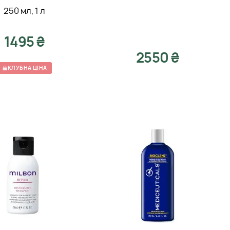
250 мл
,
1 л
1495 ₴
2550 ₴
КЛУБНА ЦІНА