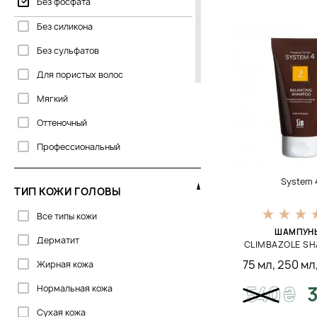
Без фосфата
Dr.Spiller
Без силикона
Flora Curl
Без сульфатов
Global Keratin
Для пористых волос
Greensoho
Мягкий
Joico
Оттеночный
La Biosthetique
Профессиональный
Lebel
С кератином
System 
Lola Cosmetics
ТИП КОЖИ ГОЛОВЫ
Сухой
Mediceuticals
Все типы кожи
Твердый
ШАМПУНЬ
Milbon
Дерматит
Тонирующий
CLIMBAZOLE S
Neofollics
75 мл
,
250 мл
Жирная кожа
Увлажняющий
Nubea
540
₴
3
Нормальная кожа
Olaplex
Сухая кожа