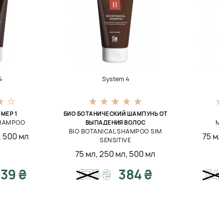
4
System 4
МЕР 1
БИО БОТАНИЧЕСКИЙ ШАМПУНЬ ОТ
SHAMPOO
ВЫПАДЕНИЯ ВОЛОС
BIO BOTANICAL SHAMPOO SIM
,
500 мл
75 м
SENSITIVE
75 мл
,
250 мл
,
500 мл
39 ₴
575
₴
384 ₴
5