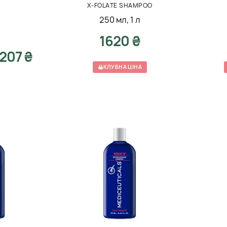
X-FOLATE SHAMPOO
250 мл
,
1 л
1620 ₴
207 ₴
КЛУБНА ЦІНА