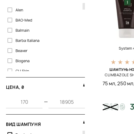
Alen
BAO-Med
Balmain
Barba Italiana
System 
Beaver
Biogena
ШАМПУНЬ НО
CU Skin
CLIMBAZOLE 
Cantabria Labs
75 мл
,
250 мл
ЦЕНА, ₴
DS
—
DSD de Luxe
540
₴
3
Davines
Davroe
ВИД ШАМПУНЯ
DoTERRA