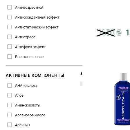
Антивозрастной
Осветленные волосы
Антиоксидантный эффект
Ослабленные волосы
Антистатический эффект
Поврежденные волосы
1450
₴
1
Антистресс
Пористые волосы
Антифриз эффект
Седые волосы
Восстановление
Сухие/Ломкие волосы
Выравнивание
Тонкие волосы
АКТИВНЫЕ КОМПОНЕНТЫ
Выравнивание тона
AHA-кислота
Гладкость
Алоэ
Дезодорирование
Аминокислоты
Детокс
Аргановое масло
Для блеска
Аргинин
Для волос