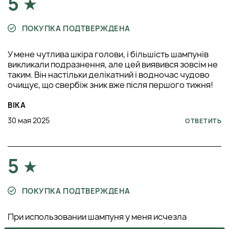
5
ПОКУПКА ПОДТВЕРЖДЕНА
У мене чутлива шкіра голови, і більшість шампунів
викликали подразнення, але цей виявився зовсім не
таким. Він настільки делікатний і водночас чудово
очищує, що свербіж зник вже після першого тижня!
ВІКА
30 мая 2025
ОТВЕТИТЬ
5
ПОКУПКА ПОДТВЕРЖДЕНА
При использовании шампуня у меня исчезла
перхоть. Теперь я фанат SIM SENSITIVE).