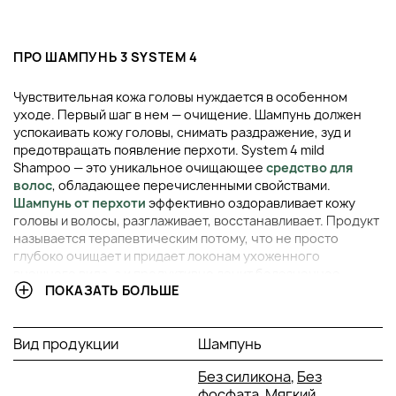
ПРО ШАМПУНЬ 3 SYSTEM 4
Чувствительная кожа головы нуждается в особенном
уходе. Первый шаг в нем — очищение. Шампунь должен
успокаивать кожу головы, снимать раздражение, зуд и
предотвращать появление перхоти. System 4 mild
Shampoo — это уникальное очищающее
средство для
волос
, обладающее перечисленными свойствами.
Шампунь от перхоти
эффективно оздоравливает кожу
головы и волосы, разглаживает, восстанавливает. Продукт
называется терапевтическим потому, что не просто
глубоко очищает и придает локонам ухоженного
внешнего вида, а и продуктивно лечит болезненное
ПОКАЗАТЬ БОЛЬШЕ
состояние кожи головы и прядей.
Шампуни Система 4
—
обязательный атрибут ухода владельца локонов,
нуждающихся в деликатном уходе.
Вид продукции
Шампунь
ПРЕИМУЩЕСТВА ШАМПУНЯ СИСТЕМА 4 НОМЕР 3
Без силикона
,
Без
фосфата
, Мягкий,