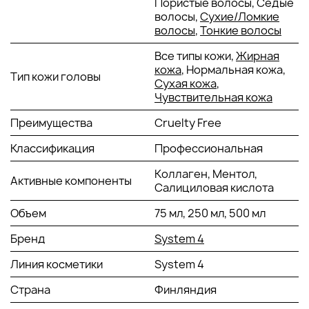
Пористые волосы, Седые
волосы, отшелушивает отмершие клетки кожи,
волосы,
Сухие/Ломкие
обеспечивает глубокий уход без раздражений и
волосы
,
Тонкие волосы
повреждений.
Климбазол: снимает зуд, воспаления, способствует
Все типы кожи,
Жирная
здоровому росту волос.
кожа
, Нормальная кожа,
Тип кожи головы
Пироктон оламин: обладает противогрибковыми и
Сухая кожа
,
антимикробными свойствами, устраняет перхоть,
Чувствительная кожа
себорею, предотвращает их рецидив в будущем.
Гидрогенол: увлажняет и защищает от опасного
Преимущества
Cruelty Free
воздействия ультрафиолетовых лучей.
Классификация
Ментол: освежает, охлаждает и снимает
Профессиональная
раздражение, зуд. Создает ощущение полного
Коллаген, Ментол,
комфорта в области кожи головы. Улучшает
Активные компоненты
Салициловая кислота
кровообращение, поддерживает здоровый рост
волосков.
Объем
75 мл, 250 мл, 500 мл
Розмарин: укрепляет пряди, сглаживает их текстуру,
дезинфицирует. Борется с микробами и бактериями
Бренд
System 4
на коже головы.
Линия косметики
System 4
СПОСОБ РЕЗУЛЬТАТИВНОГО ПРИМЕНЕНИЯ SYSTEM 4
MILD CLIMBAZOLE SHAMPOO 3
Страна
Финляндия