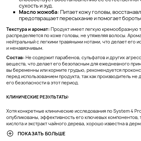
сухость и зуд.
Масло жожоба
: Питает кожу головы, восстанав
предотвращает пересыхание и помогает бороть
Текстура и аромат:
Продукт имеет легкую кремообразную т
распределяется по коже головы, не утяжеляя волосы. Аром
нейтральный с легкими травяными нотами, что делает его 
и ненавязчивым.
Состав:
Не содержит парабенов, сульфатов и других агрес
веществ, что делает его безопасным для ежедневного прим
вы беременны или кормите грудью, рекомендуется проконс
перед использованием продукта, так как производитель не 
его безопасности в этот период.
КЛИНИЧЕСКИЕ РЕЗУЛЬТАТЫ:
Хотя конкретные клинические исследования по System 4 Pr
опубликованы, эффективность его ключевых компонентов, т
кислота и экстракт чайного дерева, хорошо известна в дерм
ингредиенты доказали свою эффективность в борьбе с пер
ПОКАЗАТЬ БОЛЬШЕ
состояния кожи головы. В независимых тестах салициловая 