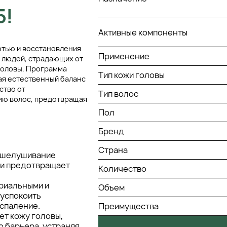
5!
Активные компоненты
отью и восстановления
Применение
я людей, страдающих от
головы. Программа
Тип кожи головы
ая естественный баланс
ство от
Тип волос
нию волос, предотвращая
Пол
Бренд
Страна
отшелушивание
 и предотвращает
Количество
ериальными и
Объем
 успокоить
спаление.
Преимущества
ет кожу головы,
 барьера, устраняя