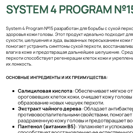
SYSTEM 4 PROGRAM №1
System 4 Program №15 разработан для борьбы с сухой перх
здоровья кожи головы. Этот продукт идеально подходит дл
сухости, шелушения и зуда, вызванных пересыханием кожи 
помогает устранить симптомы сухой перхоти, восстанавлив
влаги в коже и предотвращая дальнейшее шелушение. Сред
перхоти способствует регенерации клеток кожи и укрепле
их ломкость.
ОСНОВНЫЕ ИНГРЕДИЕНТЫ И ИХ ПРЕИМУЩЕСТВА:
Салициловая кислота
: Обеспечивает мягкое 
ороговевших клеток кожи, очищает кожу головы
образование новых чешуек перхоти.
Экстракт чайного дерева
: Обладает антибакт
противовоспалительными свойствами, помогает
раздраженную кожу головы и предотвращает во
Пантенол (витамин B5)
: Увлажняет и успокаива
способствует восстановлению ее естественного