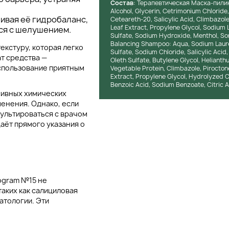
Состав
: Терапевтическая Маска-пилинг
Alcohol, Glycerin, Cetrimonium Chlorid
ливая её гидробаланс,
Ceteareth-20, Salicylic Acid, Climbazol
Leaf Extract, Propylene Glycol, Sodium 
ся с шелушением.
Sulfate, Sodium Hydroxide, Menthol, 
Balancing Shampoo: Aqua, Sodium Laur
екстуру, которая легко
Sulfate, Sodium Chloride, Salicylic Ac
ат средства —
Oleth Sulfate, Butylene Glycol, Heliant
использование приятным
Vegetable Protein, Climbazole, Pirocton
Extract, Propylene Glycol, Hydrolyzed 
Benzoic Acid, Sodium Benzoate, Citric A
сивных химических
енения. Однако, если
ультироваться с врачом
даёт прямого указания о
ogram №15 не
аких как салициловая
атологии. Эти
хотью и улучшении
кислота показала