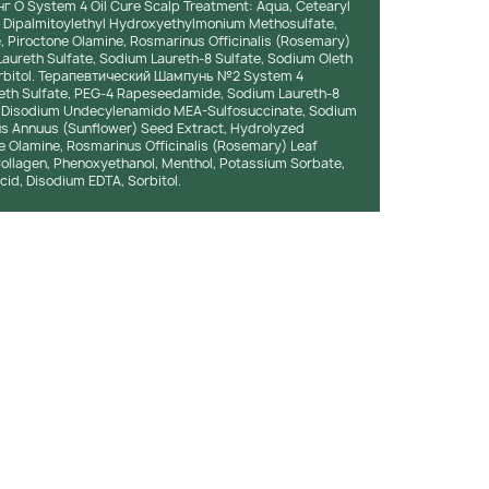
 O System 4 Oil Cure Scalp Treatment: Aqua, Cetearyl
e, Dipalmitoylethyl Hydroxyethylmonium Methosulfate,
e, Piroctone Olamine, Rosmarinus Officinalis (Rosemary)
Laureth Sulfate, Sodium Laureth-8 Sulfate, Sodium Oleth
Sorbitol. Терапевтический Шампунь №2 System 4
eth Sulfate, PEG-4 Rapeseedamide, Sodium Laureth-8
id, Disodium Undecylenamido MEA-Sulfosuccinate, Sodium
hus Annuus (Sunflower) Seed Extract, Hydrolyzed
e Olamine, Rosmarinus Officinalis (Rosemary) Leaf
Collagen, Phenoxyethanol, Menthol, Potassium Sorbate,
cid, Disodium EDTA, Sorbitol.