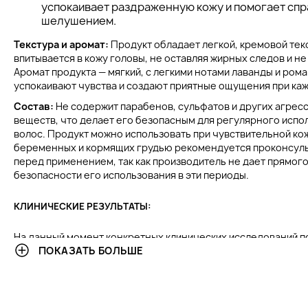
успокаивает раздраженную кожу и помогает спра
шелушением.
Текстура и аромат:
Продукт обладает легкой, кремовой тек
впитывается в кожу головы, не оставляя жирных следов и не
Аромат продукта — мягкий, с легкими нотами лаванды и ром
успокаивают чувства и создают приятные ощущения при ка
Состав:
Не содержит парабенов, сульфатов и других агрес
веществ, что делает его безопасным для регулярного испол
волос. Продукт можно использовать при чувствительной ко
беременных и кормящих грудью рекомендуется проконсуль
перед применением, так как производитель не дает прямого
безопасности его использования в эти периоды.
КЛИНИЧЕСКИЕ РЕЗУЛЬТАТЫ:
На данный момент конкретных клинических исследований п
не опубликовано. Однако на основе отзывов пользователей
ПОКАЗАТЬ БОЛЬШЕ
ингредиентов продукта, известно, что регулярное примен
сухой кожи головы у большинства людей через 2-3 недели и
Например, пантенол и масло жожоба, которые входят в сост
свою эффективность в увлажнении и восстановлении кожно