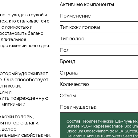
Активные компоненты
ого ухода за сухой и
Применение
ех, кто сталкивается с
Тип кожи головы
 с ломкостью и
восстановить баланс
Тип волос
т длительное
 протяжении всего дня.
Пол
Бренд
Страна
который удерживает
е. Она способствует
Количество
ти кожи.
щим и
Объем
вить поврежденную
 мягкими и
Преимущества
 кожи головы,
Состав
: Терапевтический Шампунь №2
я потерю влаги.
Sulfate, PEG-4 Rapeseedamide, Sodium La
 волос.
Disodium Undecylenamido MEA-Sulfosucc
ельными свойствами,
Helianthus Annuus (Sunflower) Seed Ext