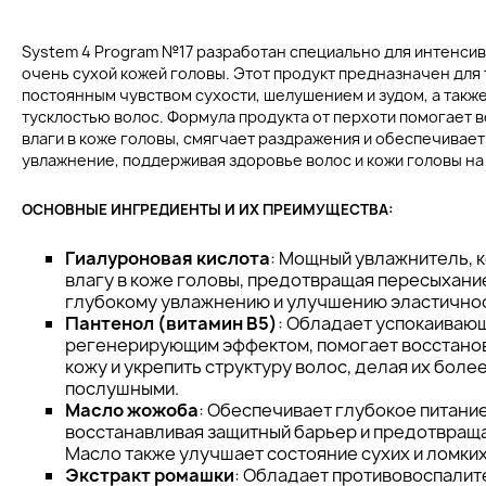
System 4 Program №17 разработан специально для интенсивн
очень сухой кожей головы. Этот продукт предназначен для т
постоянным чувством сухости, шелушением и зудом, а также
тусклостью волос. Формула продукта от перхоти помогает 
влаги в коже головы, смягчает раздражения и обеспечивае
увлажнение, поддерживая здоровье волос и кожи головы на
ОСНОВНЫЕ ИНГРЕДИЕНТЫ И ИХ ПРЕИМУЩЕСТВА:
Гиалуроновая кислота
: Мощный увлажнитель, 
влагу в коже головы, предотвращая пересыхани
глубокому увлажнению и улучшению эластичнос
Пантенол (витамин B5)
: Обладает успокаиваю
регенерирующим эффектом, помогает восстано
кожу и укрепить структуру волос, делая их более
послушными.
Масло жожоба
: Обеспечивает глубокое питание
восстанавливая защитный барьер и предотвраща
Масло также улучшает состояние сухих и ломких
Экстракт ромашки
: Обладает противовоспалит