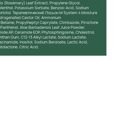
is (Rosemary) Leaf Extract, Propylene Glycol,
Menthol, Potassium Sorbate, Benzoic Acid, Sodium
Sorbitol. Терапевтический Лосьон М System 4 Moisture
Hydrogenated Castor Oil, Ammonium
Betaine, Propylheptyl Caprylate, Climbazole, Piroctone
 Panthenol, Aloe Barbadensis Leaf Juice Powder,
ide AP, Ceramide EOP, Phytosphingosine, Cholestrol,
nthan Gum, C12-13 Alkyl Lactate, Sodium Lactate,
acinamide, Inositol, Sodium Benzoate, Lactic Acid,
olactone, Citric Acid.