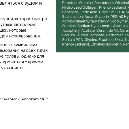
вляться с зудом и
Piroctone Olamine, Rosmarinus Officinal
Hydrolyzed Collagen, Phenoxyethanol, 
Benzoate, Citric Acid, Disodium EDTA, 
Scalp Lotion: Aqua, Glycerin, PEG-40 
стурой, которая быстро
Acryloyldimethyltaurate/VP Copolymer, 
 утяжеляя волосы.
Olamine, Sodium Hyaluronate, Allantoin,
ашки, которые
Tocopheryl Acetate, Ceramide NP, Ceram
Sodium Lauroyl Lactylate, Carbomer, Xa
ждом использовании.
Sodium PCA, Glycine, Fructose, Urea, Ni
сивных химических
Phenoxyethanol, Ethylhexylglycerin, Pant
ьзования на всех типах
же головы, однако для
тироваться с врачом
 указания о
о System 4 Program №17
 и изучения активных
ение улучшает состояние
спользования.
ав продукта, доказали
го барьера. Эти