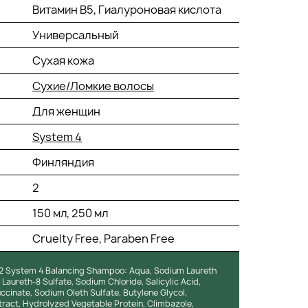
Витамин В5, Гиалуроновая кислота
Универсальный
Сухая кожа
Сухие/Ломкие волосы
Для женщин
System 4
Финляндия
2
150 мл, 250 мл
Cruelty Free, Paraben Free
 System 4 Balancing Shampoo: Aqua, Sodium Laureth
ureth-8 Sulfate, Sodium Chloride, Salicylic Acid,
inate, Sodium Oleth Sulfate, Butylene Glycol,
ract, Hydrolyzed Vegetable Protein, Climbazole,