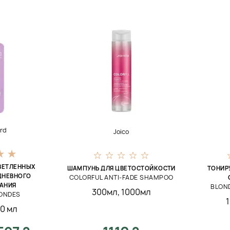
ord
Joico
ВЕТЛЕННЫХ
ШАМПУНЬ ДЛЯ ЦВЕТОСТОЙКОСТИ
ТОНИР
ДНЕВНОГО
COLORFUL ANTI-FADE SHAMPOO
АНИЯ
BLON
300мл
,
1000мл
LONDES
0 мл