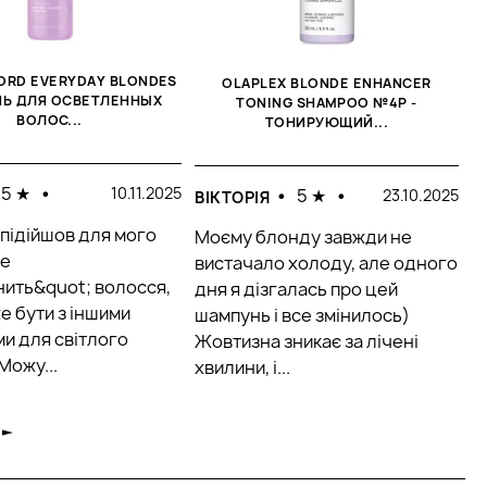
FORD EVERYDAY BLONDES
OLAPLEX BLONDE ENHANCER
O
Ь ДЛЯ ОСВЕТЛЕННЫХ
TONING SHAMPOO №4P -
ВОЛОС...
ТОНИРУЮЩИЙ...
Н
5 ★
•
10.11.2025
•
5 ★
•
23.10.2025
ВІКТОРІЯ
Ж
 підійшов для мого
Моєму блонду завжди не
к
не
вистачало холоду, але одного
с
нить&quot; волосся,
дня я дізгалась про цей
б
е бути з іншими
шампунь і все змінилось)
з
и для світлого
Жовтизна зникає за лічені
Можу...
хвилини, і...