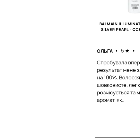
BALMAIN ILLUMINA
SILVER PEARL - О
•
5 ★
•
ОЛЬГА
Спробувала впер
результат мене 
на 100%. Волосс
шовковисте, лег
розчісується та 
аромат, як...