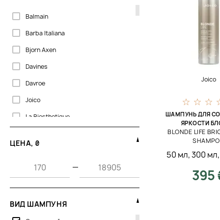
Balmain
Barba Italiana
Bjorn Axen
Davines
Joico
Davroe
Joico
ШАМПУНЬ ДЛЯ С
La Biosthetique
ЯРКОСТИ Б
BLONDE LIFE BR
Lee Stafford
SHAMP
ЦЕНА, ₴
Olaplex
50 мл
,
300 мл
—
Orising
395 
Sachajuan
T-Lab
ВИД ШАМПУНЯ