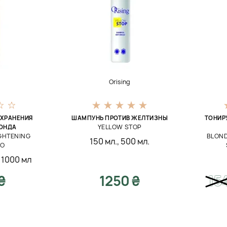
Orising
ОХРАНЕНИЯ
ШАМПУНЬ ПРОТИВ ЖЕЛТИЗНЫ
ТОНИР
YELLOW STOP
ЛОНДА
IGHTENING
BLOND
150 мл.
,
500 мл.
OO
,
1000 мл
₴
1250 ₴
15