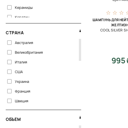
Керамиды
Осветление
Кератин
От желтизны
ШАМПУНЬ ДЛЯ НЕЙ
ЖЕЛТИЗ
Кокосовое масло
От ломкости
COOL SILVER 
СТРАНА
Молочная кислота
Очищение
Австралия
Пантенол
Питание
Великобритания
Протеин
Разглаживание
995 
Италия
Растительные белки
Ревитализация
США
Растительные масла
Сияние
Украина
Растительные экстракты
Смягчение
Франция
Шёлк
Структурирование
Швеция
Тонирование
Увлажнение
ОБЪЕМ
Укрепление