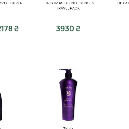
MPOO SILVER
CHRISTMAS BLONDE SENSES
HEART
TRAVEL PACK
2178 ₴
3930 ₴
en
T-Lab