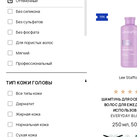
Оттеночный
Без силикона
-35%
Без сульфатов
Без фосфата
Для пористых волос
Мягкий
Профессиональный
С кератином
Lee Staff
ТИП КОЖИ ГОЛОВЫ
Сухой
Все типы кожи
Твердый
ШАМПУНЬ ДЛЯ ОС
Дерматит
Тонирующий
ВОЛОС ДЛЯ ЕЖЕ
ИСПОЛЬЗОВ
Жирная кожа
Увлажняющий
EVERYDAY B
250 мл
,
50
Нормальная кожа
Сухая кожа