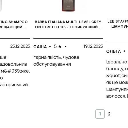
LEE STAF
TING SHAMPOO
BARBA ITALIANA MULTI-LEVEL GREY
ШАМПУН
СВЕЩАЮЩИЙ...
TINTORETTO 1/6 - ТОНИРУЮЩИЙ...
•
5 ★
•
25.12.2025
19.12.2025
САША
•
ОЛЬГА
ше і
гарна якість, чудове
Ідеально
задовольнив
обслуговування
блонду, 
я м&#039;яке,
&quot;си
ко
як це мож
має приємний
шампуням
волосся. 
1
2