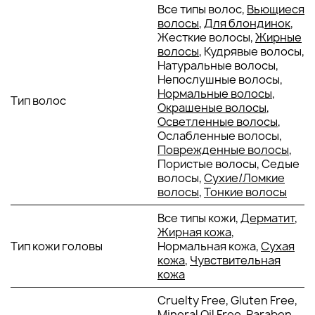
Все типы волос,
Вьющиеся
восстанавливает кожу, предотвращая
волосы
,
Для блондинок
,
пересушивание и усиливая барьерную функцию.
Жесткие волосы,
Жирные
Текстура и аромат:
Шампунь обладает кремовой
волосы
, Кудрявые волосы,
текстурой с мелкими отшелушивающими частицами,
Натуральные волосы,
которые мягко массируют кожу головы, создавая
Непослушные волосы,
ощущение свежести и чистоты. Аромат сочетает легкие
Нормальные волосы
,
Тип волос
травяные ноты с оттенками лаванды и розмарина,
Окрашеные волосы
,
оставляя ощущение расслабления и свежести после
Осветленные волосы
,
каждого использования.
Ослабленные волосы,
Поврежденные волосы
,
Состав
: Neofollics Hair Growth Stimulating Shampoo не
Пористые волосы, Седые
содержит парабенов, сульфатов и других агрессивных
волосы,
Сухие/Ломкие
химических веществ, которые могут повредить структуру
волосы
,
Тонкие волосы
волос или вызвать раздражение кожи головы. Формула
продукта основана на натуральных и безопасных
Все типы кожи,
Дерматит
,
компонентах.
Жирная кожа
,
Тип кожи головы
Нормальная кожа,
Сухая
КЛИНИЧЕСКИЕ РЕЗУЛЬТАТЫ
кожа
,
Чувствительная
кожа
Scalp Therapy Exfoliating Shampoo был протестирован в
Cruelty Free, Gluten Free,
условиях клинических исследований, которые
Mineral Oil Free, Paraben
подтвердили его эффективность в решении проблем с