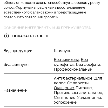
обновление кожи головы, способствуя здоровому росту
волос. Формула направлена на восстановление
естественного баланса кожи и предотвращение
повторного появления проблем.
ОСНОВНЫЕ ИНГРЕДИЕНТЫ И ИХ ПРЕИМУЩЕСТВА
ПОКАЗАТЬ БОЛЬШЕ
Климбазол и пироктон оламин
: Эффективно
борются с грибковыми инфекциями, устраняют
перхоть и предотвращают ее рецидив, помогая
Вид продукции
Шампунь
поддерживать здоровье кожи головы.
Экстракт гамамелиса
: Успокаивает раздражение,
Без силикона
,
Без
снижает воспаление и оказывает мягкое
Вид шампуня
сульфатов
,
Без фосфата
,
антисептическое действие.
Профессиональный
Масла розмарина и лаванды
: Стимулируют
кровообращение, улучшают питание волосяных
Антибактериальное, Для
фолликулов, способствуют росту сильных и
волос, От перхоти,
здоровых волос.
Очищение
, Питание,
Назначение
Молочная кислота
: Мягко отшелушивает кожу,
Противовоспалительное,
помогая удалять мертвые клетки и улучшать текстуру
Смягчение,
Увлажнение
,
кожи головы.
Успокоение
Пантенол (провитамин B5)
: Увлажняет и