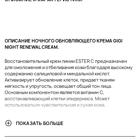
ОПИСАНИЕ НОЧНОГО ОБНОВЛЯЮЩЕГО КРЕМА GIGI
NIGHT RENEWAL CREAM.
Восстановительный крем линии ESTER C предназначен
для омоложения и отбеливания кожи благодаря высокому
содержанию салициловой и миндальной кислот.
Активизирует обновление клеток, придает тканям
мягкость и упругость, освещает общий тон лица.
Основным компонентом является витамин С,
восстанавливающий клетки эпидермиса. Может
использоваться чувствительная и сухая кожа.
В ЧЕМ ПРЕИМУЩЕСТВА НОЧНОГО ОБНОВЛЯЮЩЕГО
ПОКАЗАТЬ БОЛЬШЕ
КРЕМА GIGI NIGHT RENEWAL CREAM?
Насыщенный приятный крем легкой консистенции,