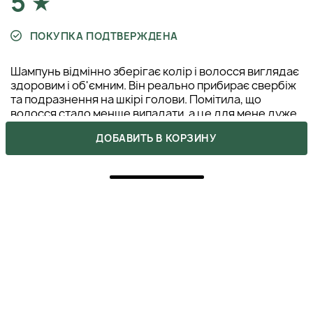
5
ПОКУПКА ПОДТВЕРЖДЕНА
Шампунь відмінно зберігає колір і волосся виглядає
здоровим і об'ємним. Він реально прибирає свербіж
та подразнення на шкірі голови. Помітила, що
волосся стало менше випадати, а це для мене дуже
важливо. Навіть не очікувала, що він так добре
ДОБАВИТЬ В КОРЗИНУ
працює!
КАРИНА
4 февраля 2025
ОТВЕТИТЬ
Карина, дякуємо за ваш відгук! Будемо раді вас
знову бачити в нашому магазині!
КАЧАНОВСЬКА ІРИНА
4 февраля 2025