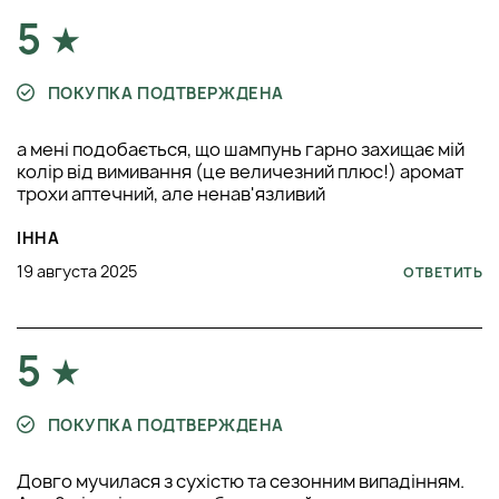
5
ПОКУПКА ПОДТВЕРЖДЕНА
а мені подобається, що шампунь гарно захищає мій
колір від вимивання (це величезний плюс!) аромат
трохи аптечний, але ненав'язливий
ІННА
19 августа 2025
ОТВЕТИТЬ
5
ПОКУПКА ПОДТВЕРЖДЕНА
Довго мучилася з сухістю та сезонним випадінням.