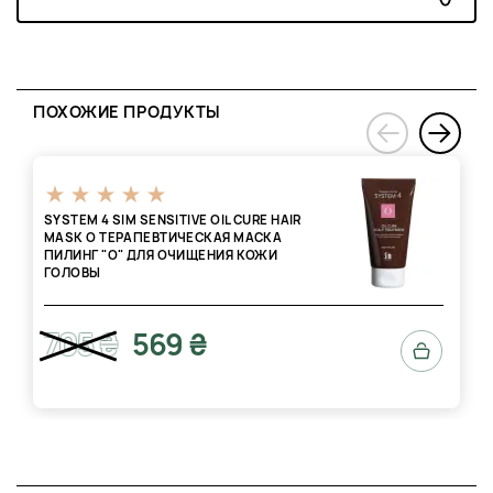
минуты.
Завершите процедуру использованием бальзама Н с
серии System 4, чтобы максимально увлажнить
волосы и сделать мытье более полезным. С этим
бальзамом волосы пропитаются всеми
ПОХОЖИЕ ПРОДУКТЫ
необходимыми активными компонентами и станут
›
более гладкими, шелковистыми.
‹
SYSTEM 4 SIM SENSITIVE OIL CURE HAIR
MASK O ТЕРАПЕВТИЧЕСКАЯ МАСКА
ПИЛИНГ "О" ДЛЯ ОЧИЩЕНИЯ КОЖИ
ГОЛОВЫ
705 ₴
569 ₴