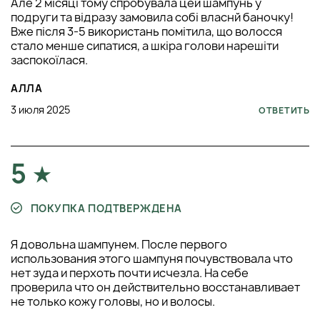
Але 2 місяці тому спробувала цей шампунь у
подруги та відразу замовила собі власнй баночку!
Вже після 3-5 використань помітила, що волосся
стало менше сипатися, а шкіра голови нарешіти
заспокоїлася.
АЛЛА
3 июля 2025
ОТВЕТИТЬ
5
ПОКУПКА ПОДТВЕРЖДЕНА
Я довольна шампунем. После первого
использования этого шампуня почувствовала что
нет зуда и перхоть почти исчезла. На себе
проверила что он действительно восстанавливает
не только кожу головы, но и волосы.