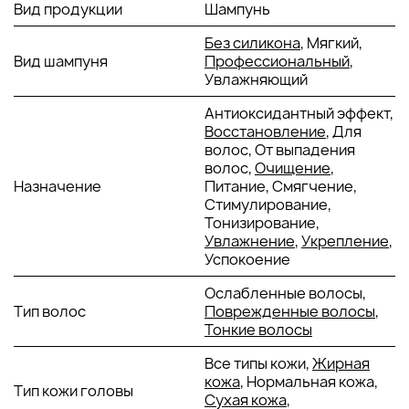
Увлажняющие и смягчающие свойства.
Вид продукции
Шампунь
Антиоксидантные и укрепляющие свойства.
Содержит витамины А, В, С, Е.
Без силикона
, Мягкий,
Вид шампуня
Профессиональный
,
АКТИВНЫЕ КОМПОНЕНТЫ:
Увлажняющий
Антиоксидантный эффект,
Комбинированный экстракт гидролизованной
Восстановление
, Для
рукколы + стволовые клетки красного винограда +
волос, От выпадения
экстракт ореха — эта синергия помогает
волос,
Очищение
,
стимулировать жизнеспособность дермального
Назначение
Питание, Смягчение,
сосочка волосяного фолликула. Антиоксидантные и
Стимулирование,
укрепляющие свойства.
Тонизирование,
Экстракт моркови – содержит витамины А, В, С, Е.
Увлажнение
,
Укрепление
,
Антиоксидантные свойства.
Успокоение
Экстракт лаванды – балансирующий, успокаивающий
и тонизирующий эффект.
Ослабленные волосы,
Экстракт риса – богат незаменимыми
Тип волос
Поврежденные волосы
,
аминокислотами, полезными для синтеза кератина.
Тонкие волосы
Увлажняющие и смягчающие свойства.
Экстракт листьев зеленого чая – антиоксидант,
Все типы кожи,
Жирная
стимулирующий, тонизирующий и антирадикальный.
кожа
, Нормальная кожа,
Тип кожи головы
Эфирное масло мяты перечной – освежающее
Сухая кожа
,