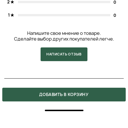
2
0
1
0
Напишите свое мнение о товаре.
Сделайте выбор других покупателей легче.
НАПИСАТЬ ОТЗЫВ
5
ДОБАВИТЬ В КОРЗИНУ
ПОКУПКА ПОДТВЕРЖДЕНА
Мені потрібно було щось натуральне для
профілактики випадіння, і з цим шампунем в мене