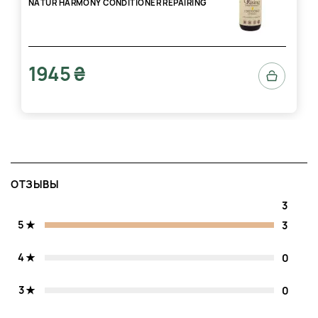
NATUR HARMONY CONDITIONER REPAIRING
1945 ₴
ОТЗЫВЫ
3
5
3
4
0
3
0