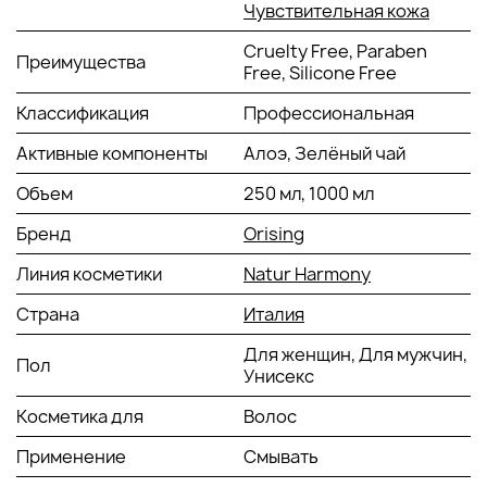
действие, тонизирующее, дермоочищающее.
Чувствительная кожа
Cruelty Free, Paraben
СПОСОБ ПРИМЕНЕНИЯ:
Преимущества
Free, Silicone Free
Нанести небольшое количество продукта на влажные
Классификация
Профессиональная
волосы и кожу головы, нежно помассировать до
образования мягкой пены и смыть теплой водой. Хорошо
Активные компоненты
Алоэ, Зелёный чай
взболтать перед использованием.
Объем
250 мл, 1000 мл
Бренд
Orising
Линия косметики
Natur Harmony
Страна
Италия
Для женщин, Для мужчин,
Пол
Унисекс
Косметика для
Волос
Применение
Смывать