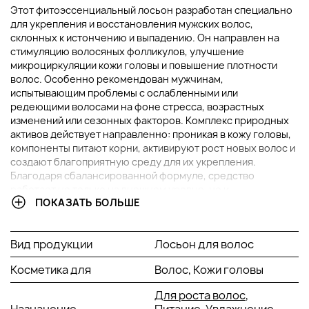
Этот фитоэссенциальный лосьон разработан специально
для укрепления и восстановления мужских волос,
склонных к истончению и выпадению. Он направлен на
стимуляцию волосяных фолликулов, улучшение
микроциркуляции кожи головы и повышение плотности
волос. Особенно рекомендован мужчинам,
испытывающим проблемы с ослабленными или
редеющими волосами на фоне стресса, возрастных
изменений или сезонных факторов. Комплекс природных
активов действует направленно: проникая в кожу головы,
компоненты питают корни, активируют рост новых волос и
создают благоприятную среду для их укрепления.
Благодаря сбалансированной формуле, средство
работает не только на внешнем уровне, но и
ПОКАЗАТЬ БОЛЬШЕ
восстанавливает внутреннюю структуру волос от корней.
ОСНОВНЫЕ ИНГРЕДИЕНТЫ И ИХ ПРЕИМУЩЕСТВА
Вид продукции
Лосьон для волос
Экстракт Serenoa Serrulata (карликовая
Косметика для
Волос, Кожи головы
пальма):
Этот актив действует на фермент 5-альфа-
редуктазу, снижая выработку дигидротестостерона
Для роста волос
,
(ДГТ) — основного фактора андрогенетической
Назначение
Питание,
Увлажнение
,