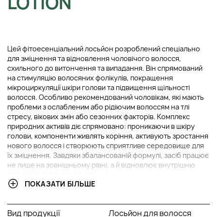
LOTION
Цей фітоесенціальний лосьйон розроблений спеціально
для зміцнення та відновлення чоловічого волосся,
схильного до витончення та випадання. Він спрямований
на стимуляцію волосяних фолікулів, покращення
мікроциркуляції шкіри голови та підвищення щільності
волосся. Особливо рекомендований чоловікам, які мають
проблеми з ослабленим або рідіючим волоссям на тлі
стресу, вікових змін або сезонних факторів. Комплекс
природних активів діє спрямовано: проникаючи в шкіру
голови, компоненти живлять коріння, активують зростання
нового волосся і створюють сприятливе середовище для
їх зміцнення. Завдяки збалансованій формулі, засіб працює
не лише на зовнішньому рівні, а й відновлює внутрішню
структуру волосся від коріння.
ПОКАЗАТИ БІЛЬШЕ
ОСНОВНІ ІНГРЕДІЄНТИ ТА ЇХ ПЕРЕВАГИ
Вид продукції
Лосьйон для волосся