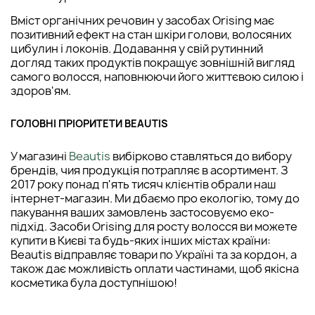
Вміст органічних речовин у засобах Orising має
позитивний ефект на стан шкіри голови, волосяних
цибулин і локонів. Додавання у свій рутинний
догляд таких продуктів покращує зовнішній вигляд
самого волосся, наповнюючи його життєвою силою і
здоров'ям.
ГОЛОВНІ ПРІОРИТЕТИ BEAUTIS
У магазині
Beautis
вибірково ставляться до вибору
брендів, чия продукція потрапляє в асортимент. З
2017 року понад п'ять тисяч клієнтів обрали наш
інтернет-магазин. Ми дбаємо про екологію, тому до
пакування ваших замовлень застосовуємо еко-
підхід. Засоби Orising для росту волосся ви можете
купити в Києві та будь-яких інших містах країни:
Beautis відправляє товари по Україні та за кордон, а
також дає можливість оплати частинами, щоб якісна
косметика була доступнішою!