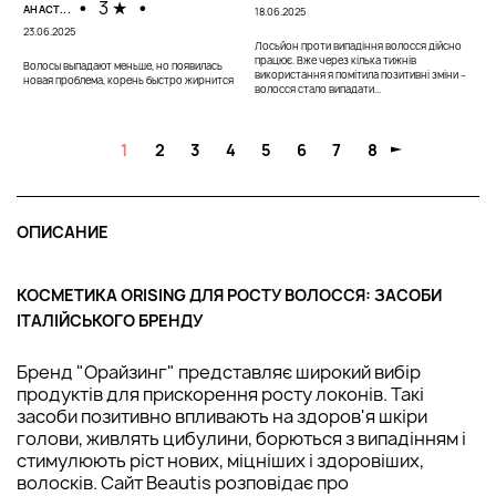
м
•
3 ★
•
АНАСТ...
18.06.2025
23.06.2025
Лосьйон проти випадіння волосся дійсно
працює. Вже через кілька тижнів
Волосы выпадают меньше, но появилась
використання я помітила позитивні зміни –
новая проблема, корень быстро жирнится
волосся стало випадати...
1
2
3
4
5
6
7
8
ОПИСАНИЕ
КОСМЕТИКА ORISING ДЛЯ РОСТУ ВОЛОССЯ: ЗАСОБИ
ІТАЛІЙСЬКОГО БРЕНДУ
Бренд "Орайзинг" представляє широкий вибір
продуктів для прискорення росту локонів. Такі
засоби позитивно впливають на здоров'я шкіри
голови, живлять цибулини, борються з випадінням і
стимулюють ріст нових, міцніших і здоровіших,
волосків. Сайт Beautis розповідає про