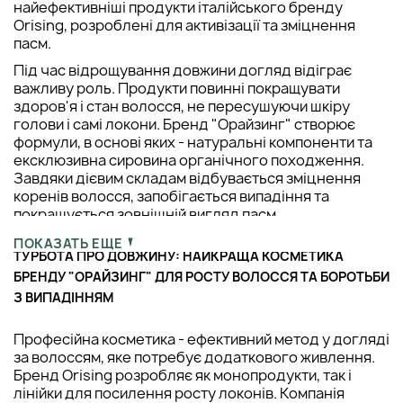
найефективніші продукти італійського бренду
Orising, розроблені для активізації та зміцнення
пасм.
Під час відрощування довжини догляд відіграє
важливу роль. Продукти повинні покращувати
здоров'я і стан волосся, не пересушуючи шкіру
голови і самі локони. Бренд "Орайзинг" створює
формули, в основі яких - натуральні компоненти та
ексклюзивна сировина органічного походження.
Завдяки дієвим складам відбувається зміцнення
коренів волосся, запобігається випадіння та
покращується зовнішній вигляд пасм.
ПОКАЗАТЬ ЕЩЕ
ТУРБОТА ПРО ДОВЖИНУ: НАЙКРАЩА КОСМЕТИКА
БРЕНДУ "ОРАЙЗИНГ" ДЛЯ РОСТУ ВОЛОССЯ ТА БОРОТЬБИ
З ВИПАДІННЯМ
Професійна косметика - ефективний метод у догляді
за волоссям, яке потребує додаткового живлення.
Бренд Orising розробляє як монопродукти, так і
лінійки для посилення росту локонів. Компанія