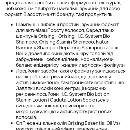
представляє засоби в різних формулах і текстурах,
щоб кожен міг вибрати найбільш зручний для себе
формат. В асортименті бренду, такі продукти як:
Шампуні: найбільш простий і зручний формат
для активізації росту волосся. Серед таких
шампунів Orising - Orising H.G. System Bio
Shampoo, Orising Stamin Shampoo, Natur
Harmony Shampoo Repairing Shampoo та інші.
Вони дбайливо очищають шкіру голови від
забруднень і себовиділень, нормалізуючи
баланс епідермісу і живлячи волосяні фолікули.
Лосьйони: засоби такого формату залишаються
на шкірі більш тривалий час, що дає змогу
активним компонентам проникати ефективніше.
Завдяки високій концентрації корисних
речовин лосьйони H.G. System Bio Lotion,
Stamin Lotion і Caduta Lotion борються з
випадінням локонів, прискорюють
мікроциркуляцію й активізують ріст нових
волосків.
Олії: есенціальна олія Orising Essential Oil Vs/I
має розігрівальний ефект, завдяки чому