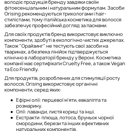
володіє продукція бренду завдяки своїм
фітоесенціальним і натуральним формулам. Засоби
Orising рекомендуються трихологами і hair-
стилістами, тому італійська косметика для волосся
забезпечує професійний догляд за пасмами.
Для своїх продуктів бренд використовує виключно
компоненти, здобуті в екологічно чистих джерелах.
Також "Орайзинг" не тестують свої засоби на
тваринах, а безпека лінійок підтверджується
клінічно в лабораторії бренду у Вероні. Косметика
компанії має сертифікати Cruelty Free, а також Vegan
та Eco Friendly.
Для продуктів, розроблених для стимуляції росту
волосся, Orising використовує органічні
компоненти, серед яких:
Ефірні олії: перцевої м'яти, евкаліпта та
розмарину.
Олії: лаванди, листя кориці та інші.
Екстракти: плюща, лотоса, бруньок чорної
смородини, берези та інших ефективних
натуральних компонентів.