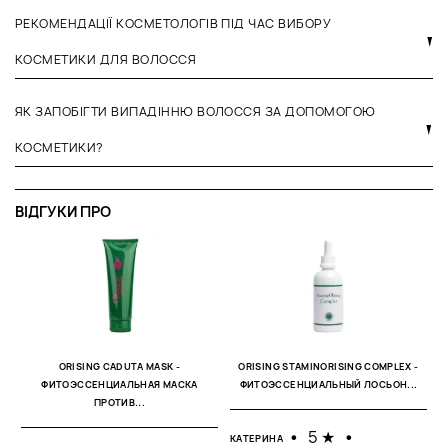
РЕКОМЕНДАЦІЇ КОСМЕТОЛОГІВ ПІД ЧАС ВИБОРУ
КОСМЕТИКИ ДЛЯ ВОЛОССЯ
ЯК ЗАПОБІГТИ ВИПАДІННЮ ВОЛОССЯ ЗА ДОПОМОГОЮ
КОСМЕТИКИ?
ВІДГУКИ ПРО
Е
ORISING CADUTA MASK -
ORISING STAMINORISING COMPLEX -
0
ФИТОЭССЕНЦИАЛЬНАЯ МАСКА
ФИТОЭССЕНЦИАЛЬНЫЙ ЛОСЬОН...
ПРОТИВ...
М
н
•
5 ★
•
В
КАТЕРИНА