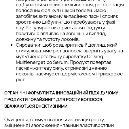
відбувається посилене живлення, регенерація
волосяних фолікул і шкіри голови. Засіб
запобігає активному випадінню пасм і сприяє
зростанню цибулин, що перебувають у фазі
сну. Регулярне використання продукту
позитивно впливає на зовнішній вигляд,
довжину та густоту локонів.
Сироватки: щоб розширити свій догляд, який
стимулюватиме ріст волосся, зверніть увагу на
мультиенергетичну сироватку Orising
Multienergetico Serum. Продукт повертає
пасмам життєву силу, сприяє зміцненню
локонів, насичує епідерміс киснем і прискорює
ріст.
ОРГАНІЧНІ ФОРМУЛИ ТА ІННОВАЦІЙНИЙ ПІДХІД: ЧОМУ
ПРОДУКТИ "ОРАЙЗИНГ" ДЛЯ РОСТУ ВОЛОССЯ
ВВАЖАЮТЬСЯ ЕФЕКТИВНИМИ
Очищення, стимулювання й активація росту,
зміцнення і зволоження - такими властивостями