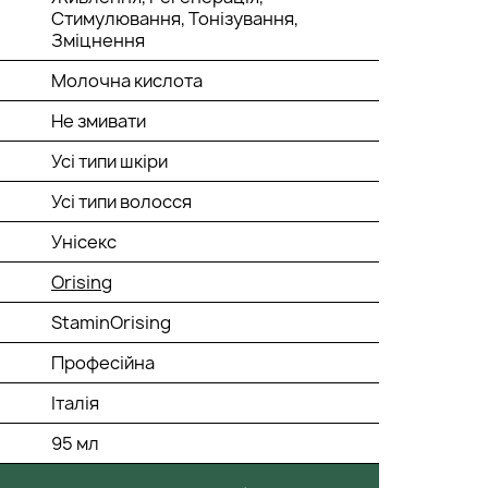
Стимулювання, Тонізування,
Зміцнення
Молочна кислота
Не змивати
Усі типи шкіри
Усі типи волосся
Унісекс
Orising
StaminOrising
Професійна
Італія
95 мл