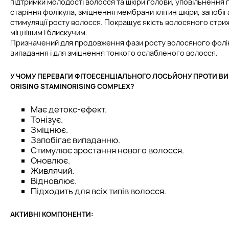
підтримки молодості волосся та шкіри голови, уповільнення
старіння фолікула, зміцнення мембрани клітин шкіри, запобі
стимуляції росту волосся. Покращує якість волосяного стри
міцнішим і блискучим.
Призначений для продовження фази росту волосяного фолік
випадання і для зміцнення тонкого ослабленого волосся.
У ЧОМУ ПЕРЕВАГИ ФІТОЕСЕНЦІАЛЬНОГО ЛОСЬЙОНУ ПРОТИ 
ORISING STAMINORISING COMPLEX?
Має детокс-ефект.
Тонізує.
Зміцнює.
Запобігає випаданню.
Стимулює зростання нового волосся.
Оновлює.
Живлячий.
Відновлює.
Підходить для всіх типів волосся.
АКТИВНІ КОМПОНЕНТИ: