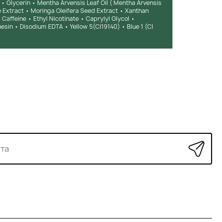
 • Glycerin • Mentha Arvensis Leaf Oil ( Mentha Arvensis
re Extract • Moringa Oleifera Seed Extract • Xanthan
Caffeine • Ethyl Nicotinate • Caprylyl Glycol •
sin • Disodium EDTA • Yellow 5(CI19140) • Blue 1 (C|