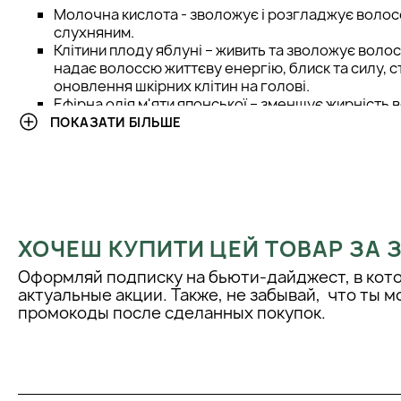
Молочна кислота - зволожує і розгладжує волосс
слухняним.
Клітини плоду яблуні – живить та зволожує волос
надає волоссю життєву енергію, блиск та силу,
оновлення шкірних клітин на голові.
Ефірна олія м'яти японської – зменшує жирність 
голови, полегшує свербіж, допомагає зупинити 
ПОКАЗАТИ БІЛЬШЕ
Концентрат моринги - має протизапальні властив
Ксантанова смола - розгладжує волосся та форму
поверхні. Вона повертає їм пружність та еластичн
збереженню гідроліпідного балансу шкіри голов
СПОСІБ ЗАСТОСУВАННЯ:
ХОЧЕШ КУПИТИ ЦЕЙ ТОВАР ЗА
Рекомендується використовувати у поєднанні з
Оформляй подписку на бьюти-дайджест, в кот
StaminORising. Перед використанням поговорит
актуальные акции. Также, не забывай, что ты 
1-3 піпетки продукту на чисто вимиту шкіру голов
промокоды после сделанных покупок.
проділах (на проблемні місця), відразу втираюч
Для профілактики випадання волосся використов
рази на тиждень через одне миття голови.
При сезонному випаданні волосся - після кожног
протягом 1,5-2 місяців.