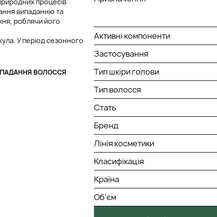
 природних процесів
гання випаданню та
жня, роблячи його
Активні компоненти
ула. У період сезонного
Застосування
Тип шкіри голови
ВИПАДАННЯ ВОЛОССЯ
Тип волосся
Стать
Бренд
Лінія косметики
Класифікація
Країна
Об'єм