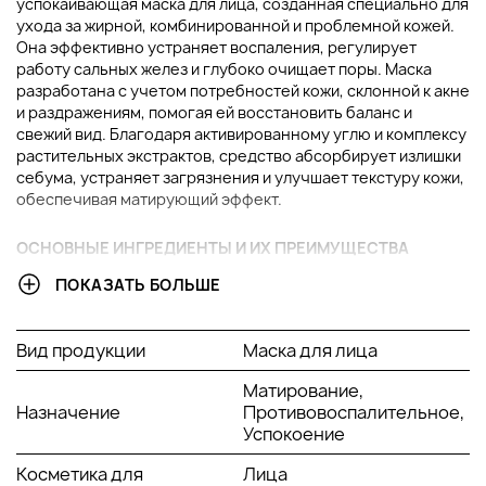
успокаивающая маска для лица, созданная специально для
ухода за жирной, комбинированной и проблемной кожей.
Она эффективно устраняет воспаления, регулирует
работу сальных желез и глубоко очищает поры. Маска
разработана с учетом потребностей кожи, склонной к акне
и раздражениям, помогая ей восстановить баланс и
свежий вид. Благодаря активированному углю и комплексу
растительных экстрактов, средство абсорбирует излишки
себума, устраняет загрязнения и улучшает текстуру кожи,
обеспечивая матирующий эффект.
ОСНОВНЫЕ ИНГРЕДИЕНТЫ И ИХ ПРЕИМУЩЕСТВА
ПОКАЗАТЬ БОЛЬШЕ
Активированный уголь
: природный адсорбент,
который глубоко очищает поры, устраняя
загрязнения и токсины. Он помогает снизить
Вид продукции
Маска для лица
жирность кожи, предотвращая появление
воспалений и высыпаний.
Матирование,
Каолин (белая глина)
: минеральный компонент,
Назначение
Противовоспалительное,
способствующий детоксикации кожи, вытягивая
Успокоение
излишки себума и загрязнения. Также он обладает
мягким подсушивающим эффектом, уменьшая
Косметика для
Лица