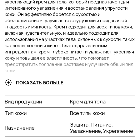
укрепляющий крем для тела, который предназначен для
интенсивного увлажнения и восстановления упругости
кожи. Он эффективно борется с сухостью и
обезвоживанием, улучшая текстуру кожи и придавая ей
гладкость и мягкость. Крем подходит для всех типов кожи,
включая чувствительную, и идеально подходит для
использования на участках тела, склонных к сухости, таких
как локти, колени и живот. Благодаря активным
ингредиентам, крем глубоко питает и увлажняет, укрепляя
кожу и повышая ее эластичность, что помогает
предотвратить появление растяжек и улучшить общий вид
кожи.
ПОКАЗАТЬ БОЛЬШЕ
ОСНОВНЫЕ ИНГРЕДИЕНТЫ И ИХ ПРЕИМУЩЕСТВА
Гиалуроновая кислота:
Гиалуроновая кислота
Вид продукции
Крем для тела
является мощным увлажнителем, который
активно удерживает влагу в коже,
Тип кожи
Все типы кожи
предотвращая её обезвоживание. Она
помогает поддерживать упругость и
Защита, Питание,
Назначение
эластичность кожи, а также сокращает
Увлажнение, Укрепление
видимость тонких линий и морщин.