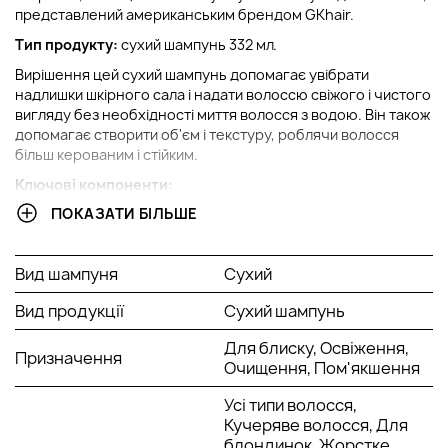
представлений американським брендом GKhair.
Тип продукту:
сухий шампунь 332 мл.
Вирішення цей сухий шампунь допомагає увібрати
надлишки шкірного сала і надати волоссю свіжого і чистого
вигляду без необхідності миття волосся з водою. Він також
допомагає створити об'єм і текстуру, роблячи волосся
більш керованим і стійким.
Ключові компоненти:
ПОКАЗАТИ БІЛЬШЕ
Крохмаль натуральних рослин - поглинає волосяний
жир, сприяє розділенню злиплих пасом, освіжає
зачіску; кератин Juvexin - відновлює пошкоджену
Вид шампуня
Сухий
структуру локонів, захищає їх від агресивних
зовнішніх впливів;
Вид продукції
Сухий шампунь
Екстракти фруктового насіння - живлять волосся,
запобігають появі лупи.
Для блиску, Освіження,
Призначення
Очищення, Пом'якшення
Global Keratin шампунь швидко надає брудному волоссю
доглянутого вигляду. Ідеальний, коли немає можливості
Усі типи волосся,
помити голову.
Кучеряве волосся, Для
блондинок, Жорстке
Що ще корисно знати
: цей сухий шампунь підходить для