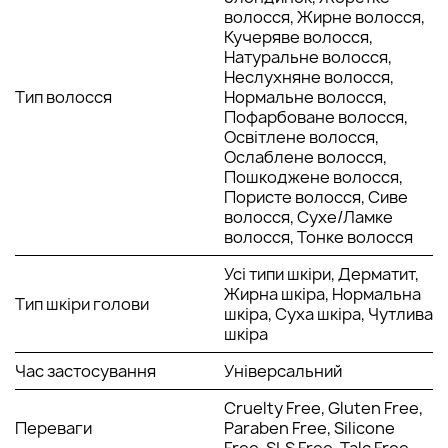
волосся, Жирне волосся,
всіх типів волосся й ідеально підходить для використання в
Кучеряве волосся,
тих випадках, коли немає часу для повноцінного миття
Натуральне волосся,
волосся. Він забезпечує швидке освіження і стійкість
Неслухняне волосся,
укладки.
Тип волосся
Нормальне волосся,
Рекомендації щодо застосування
: струсити балончик,
Пофарбоване волосся,
приблизно на відстані 30 см розпорошити шампунь на сухе
Освітлене волосся,
волосся, потім втерти його в шкірний покрив голови та
Ослаблене волосся,
розподілити рівномірно по всій довжині волосся; за кілька
Пошкоджене волосся,
хвилин за допомогою гребінця або рушника зчісувати або
Пористе волосся, Сиве
змахувати з волосся залишки шампуню з частинками пилу
волосся, Сухе/Ламке
та бруду.
волосся, Тонке волосся
Інструкція зі зберігання
: зберігайте сухий шампунь у
Усі типи шкіри, Дерматит,
прохолодному і сухому місці, захищеному від прямих
Жирна шкіра, Нормальна
сонячних променів і недоступному для дітей. Під час
Тип шкіри голови
шкіра, Суха шкіра, Чутлива
використання не допускайте потрапляння продукту в очі.
шкіра
Час застосування
Універсальний
Cruelty Free, Gluten Free,
Переваги
Paraben Free, Silicone
Free, SLS Free, Talc Free