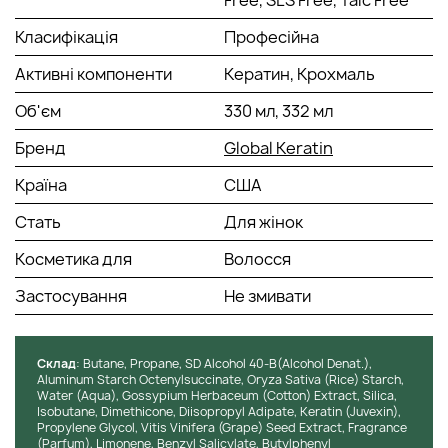
Класифікація
Професійна
Активні компоненти
Кератин, Крохмаль
Об'єм
330 мл, 332 мл
Бренд
Global Keratin
Країна
США
Стать
Для жінок
Косметика для
Волосся
Застосування
Не змивати
Cклад
: Butane, Propane, SD Alcohol 40-B(Alcohol Denat.),
Aluminum Starch Octenylsuccinate, Oryza Sativa (Rice) Starch,
Water (Aqua), Gossypium Herbaceum (Cotton) Extract, Silica,
Isobutane, Dimethicone, Diisopropyl Adipate, Keratin (Juvexin),
Propylene Glycol, Vitis Vinifera (Grape) Seed Extract, Fragrance
(Parfum), Limonene, Benzyl Salicylate, Butylphenyl