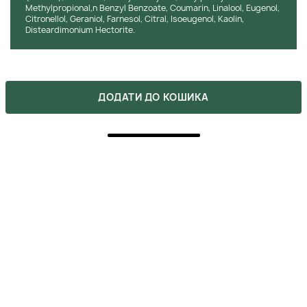
Methylpropional,n Benzyl Benzoate, Coumarin, Linalool, Eugenol,
Citronellol, Geraniol, Farnesol, Citral, Isoeugenol, Kaolin,
Disteardimonium Hectorite.
ДОДАТИ ДО КОШИКА
ХОЧЕШ КУПИТИ ЦЕЙ ТОВАР ЗА
ЗНИЖКОЮ?
Оформляй подписку на бьюти-дайджест, в котором мы
указываем все актуальные акции. Также, не забывай, что
ты можешь получить промокоды после сделанных покупок.
СХОЖІ ПРОДУКТИ
›