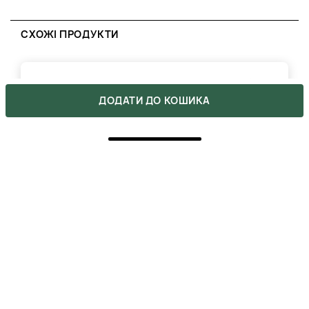
СХОЖІ ПРОДУКТИ
ДОДАТИ ДО КОШИКА
ORISING КОНДИЦІОНЕР ДЛЯ ВОЛОССЯ -
NATUR HARMONY CONDITIONER REPAIRING
1945 ₴
ВІДГУКИ