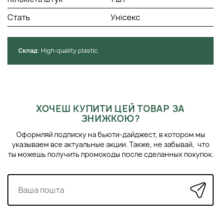
підлягають переробці. Будь ласка, утилізуйте їх відповідно
до місцевих правил переробки.
Стать
Унісекс
Cклад
: High-quality plastic.
ХОЧЕШ КУПИТИ ЦЕЙ ТОВАР ЗА
ЗНИЖКОЮ?
Оформляй подписку на бьюти-дайджест, в котором мы
указываем все актуальные акции. Также, не забывай, что
ты можешь получить промокоды после сделанных покупок.