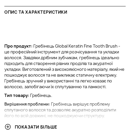
ОПИС ТА ХАРАКТЕРИСТИКИ
Про продукт:
Гребінець Global Keratin Fine Tooth Brush -
це професійний інструмент для розчісування та укладки
волосся. Завдяки дрібним зубчикам, гребінець ідеально
підходить для створення рівних проділів та акуратної
укладки. Виготовлений з високоякісного матеріалу, який не
пошкоджує волосся та не викликає статичну електрику.
Гребінець зручний у використанні та легко ковзає по
волоссю, запобігаючи їх сплутуванню та ламкості.
Тип товару:
Гребінець.
Вирішення проблеми:
Гребінець вирішує проблему
сплутаного волосся та дозволяє акуратно розподілити
його по всій довжині, не пошкоджуючи структуру.
Ключові компоненти:
ПОКАЗАТИ БІЛЬШЕ