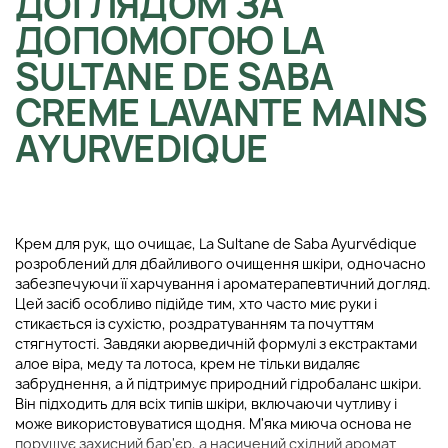
ДОГЛЯДОМ ЗА
ДОПОМОГОЮ LA
SULTANE DE SABA
CREME LAVANTE MAINS
AYURVEDIQUE
Крем для рук, що очищає, La Sultane de Saba Ayurvédique
розроблений для дбайливого очищення шкіри, одночасно
забезпечуючи її харчування і ароматерапевтичний догляд.
Цей засіб особливо підійде тим, хто часто миє руки і
стикається із сухістю, роздратуванням та почуттям
стягнутості. Завдяки аюрведичній формулі з екстрактами
алое віра, меду та лотоса, крем не тільки видаляє
забруднення, а й підтримує природний гідробаланс шкіри.
Він підходить для всіх типів шкіри, включаючи чутливу і
може використовуватися щодня. М'яка миюча основа не
порушує захисний бар'єр, а насичений східний аромат