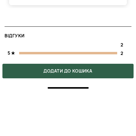
ВІДГУКИ
2
5
2
4
0
ДОДАТИ ДО КОШИКА
3
0
2
0
1
0
Напишіть свою думку про товар.
Зробіть вибір інших покупців легшим.