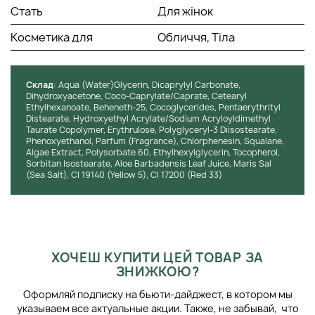
Стать
Для жінок
Косметика для
Обличчя, Тіла
Cклад
: Aqua (Water)Glycerin, Dicaprylyl Carbonate,
Dihydroxyacetone, Coco-Caprylate/Caprate, Cetearyl
Ethylhexanoate, Beheneth-25, Cocoglycerides, Pentaerythrityl
Distearate, Hydroxyethyl Acrylate/Sodium Acryloyldimethyl
Taurate Copolymer, Erythrulose, Polyglyceryl-3 Diisostearate,
Phenoxyethanol, Parfum (Fragrance), Chlorphenesin, Squalane,
Algae Extract, Polysorbate 60, Ethylhexylglycerin, Tocopherol,
Sorbitan Isostearate, Aloe Barbadensis Leaf Juice, Maris Sal
(Sea Salt), CI 19140 (Yellow 5), CI 17200 (Red 33)
ХОЧЕШ КУПИТИ ЦЕЙ ТОВАР ЗА
ЗНИЖКОЮ?
Оформляй подписку на бьюти-дайджест, в котором мы
указываем все актуальные акции. Также, не забывай, что