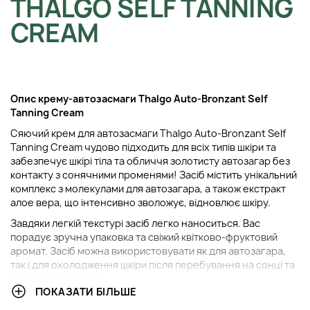
THALGO SELF TANNING
CREAM
Опис крему-автозасмаги Thalgo Auto-Bronzant Self
Tanning Cream
Сяючий крем для автозасмаги Thalgo Auto-Bronzant Self
Tanning Cream чудово підходить для всіх типів шкіри та
забезпечує шкірі тіла та обличчя золотисту автозагар без
контакту з сонячними променями! Засіб містить унікальний
комплекс з молекулами для автозагара, а також екстракт
алое вера, що інтенсивно зволожує, відновлює шкіру.
Завдяки легкій текстурі засіб легко наноситься. Вас
порадує зручна упаковка та свіжий квітково-фруктовий
аромат. Засіб можна використовувати як для автозагара,
так і для охолодження шкіри після перебування на сонці та
зміцнення засмаги.
ПОКАЗАТИ БІЛЬШЕ
З сяючим кремом для автозагара ваша шкіра цілий рік