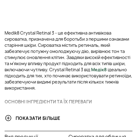
Medik8 Crystal Retinal 3 - це ефективна антивікова
сироватка, призначена для боротьби з першими ознаками
старіння шкіри. Сироватка містить ретиналь, який
забезпечує потужну омолоджуючу дію, вирівнює тон та
стимулює оновлення клітин. Завдяки високій ефективності
та м'якому впливу продукт підходить для всіх типів шкіри,
включаючи чутливу. Crystal Retinal 3 від
Медік8
ідеально
підходить для тих, хто починає використовувати ретиноїди,
забезпечуючи видимі результати після кількох тижнів
використання.
ОСНОВНІ ІНГРЕДІЄНТИ ТА ЇХ ПЕРЕВАГИ
Ретинальдегід
: Активна форма вітаміну A, яка чинить
ПОКАЗАТИ БІЛЬШЕ
омолоджуючу дію, прискорює оновлення клітин та
стимулює синтез колагену. Це сприяє зменшенню
зморшок та поліпшенню пружності.
Вид продукції
Сироватка для обличчя