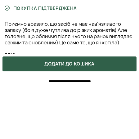
ПОКУПКА ПІДТВЕРДЖЕНА
Приємно вразило, що засіб не має нав’язливого
запаху (бо я дуже чутлива до різких ароматів) Але
головне, що обличчя після нього на ранок виглядає
свіжим та оновленим) Це саме те, що я і хотіла)
ВІКА
ДОДАТИ ДО КОШИКА
25 грудня 2025
ВІДПОВІСТИ
5
ПОКУПКА ПІДТВЕРДЖЕНА
Давно хотіла спробувати ретинол, і менеджерка
магазину підтвердила мій вибір, розповівши про всі
нюанси нанесення. За 2 тижні використання