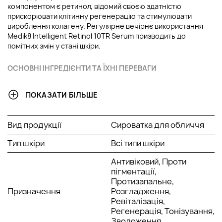
компонентом є ретинол, відомий своєю здатністю
прискорювати клітинну регенерацію та стимулювати
вироблення колагену. Регулярне вечірнє використання
Medik8 Intelligent Retinol 10TR Serum призводить до
помітних змін у стані шкіри.
ОСНОВНІ ІНГРЕДІЄНТИ ТА ЇХНІ ПЕРЕВАГИ
Ретинол
: Потужний інгредієнт, що бореться з
ПОКАЗАТИ БІЛЬШЕ
ознаками старіння, прискорюючи оновлення клітин і
покращуючи структуру шкіри. Він допомагає
зменшити видимість дрібних зморшок і пігментних
Вид продукції
Сироватка для обличчя
плям, а також вирівнює тон обличчя.
Вітамін C
: Виконує роль антиоксиданту, захищаючи
Тип шкіри
Всі типи шкіри
шкіру від шкідливого впливу навколишнього
середовища та вільних радикалів. Вітамін C також
Антивіковий, Проти
сприяє освітленню і підсилює природне сяйво.
пігментації,
Клімбазол
: Стабілізує ретинол, підвищуючи його
Протизапальне,
ефективність і знижуючи ризик подразнень. Цей
Призначення
Розгладження,
компонент підтримує здоров’я шкіри, роблячи її
Ревіталізація,
стійкою до зовнішніх стресових факторів.
Регенерація, Тонізування,
Сквалан
: Забезпечує необхідне зволоження,
Зволоження