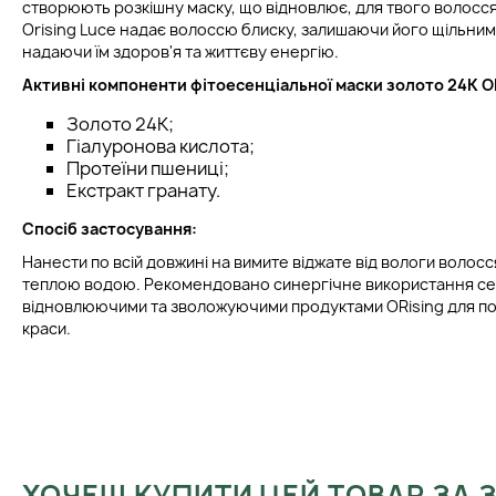
створюють розкішну маску, що відновлює, для твого волосся
Orising Luce надає волоссю блиску, залишаючи його щільним,
надаючи їм здоров'я та життєву енергію.
Активні компоненти
ф
ітоесенціальної маски золото
24К O
Золото 24K;
Гіалуронова кислота;
Протеїни пшениці;
Екстракт гранату.
Спосіб застосування:
Нанести по всій довжині на вимите віджате від вологи волосся
теплою водою. Рекомендовано синергічне використання серії
відновлюючими та зволожуючими продуктами ORising для п
краси.
ХОЧЕШ КУПИТИ ЦЕЙ ТОВАР ЗА