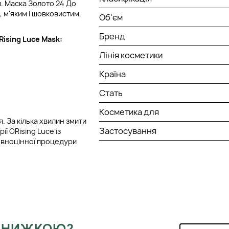
. Маска Золото 24 До
 м'яким і шовковистим,
Об'єм
Бренд
Rising Luce Mask:
Лінія косметики
Країна
Стать
Косметика для
. За кілька хвилин змити
Застосування
 ORising Luce із
овноцінної процедури
 ЗНИЖКОЮ?