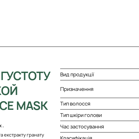
ГУСТОТУ
Вид продукції
КОЙ
Призначення
UCE MASK
Тип волосся
Тип шкіри голови
k
.
Час застосування
та екстракту гранату
Класифікація