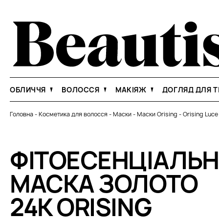
ОБЛИЧЧЯ
ВОЛОССЯ
МАКІЯЖ
ДОГЛЯД ДЛЯ Т
Головна
-
Косметика для волосся
-
Маски
-
Маски Orising
-
Orising Luc
ФІТОЕСЕНЦІАЛЬ
МАСКА ЗОЛОТО
24К ORISING