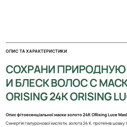
ОПИС ТА ХАРАКТЕРИСТИКИ
СОХРАНИ ПРИРОДНУЮ 
И БЛЕСК ВОЛОС С МАС
ORISING 24К ORISING L
Опис ф
ітоесенціальної маски золото
24К ORising Luce Mas
Синергія гіалуронової кислоти, золота 24 К, протеїнів шовку 