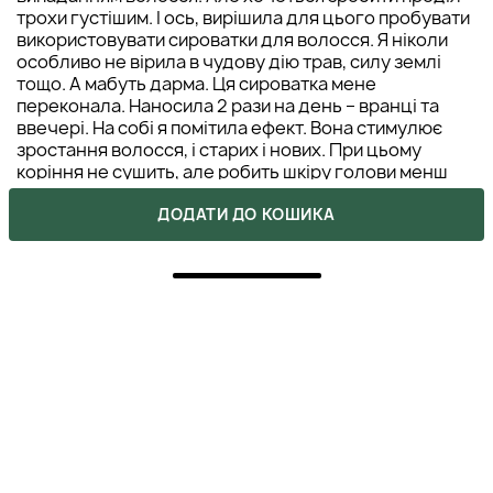
трохи густішим. І ось, вирішила для цього пробувати
використовувати сироватки для волосся. Я ніколи
особливо не вірила в чудову дію трав, силу землі
тощо. А мабуть дарма. Ця сироватка мене
переконала. Наносила 2 рази на день – вранці та
ввечері. На собі я помітила ефект. Вона стимулює
зростання волосся, і старих і нових. При цьому
коріння не сушить, але робить шкіру голови менш
жирною, тим самим продовжує свіжість волосся.
ДОДАТИ ДО КОШИКА
КАРИНА
01 березня 2025
ВІДПОВІСТИ
5
ПОКУПКА ПІДТВЕРДЖЕНА
Отличное средство! Уже на второй день