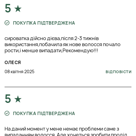
5
ПОКУПКА ПІДТВЕРДЖЕНА
сироватка дійсно дієва,після 2-3 тижнів
використання,побачила як нове волосся почало
рости,і менше випадати,Рекомендую!!!
ОЛЕСЯ
08 квітня 2025
ВІДПОВІСТИ
5
ПОКУПКА ПІДТВЕРДЖЕНА
На даний момент у мене немає проблеми саме з
випаданням волосся. Але хочеться зробити проділ