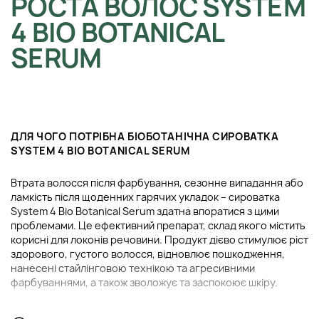
РОСТА ВОЛОС SYSTEM
4 BIO BOTANICAL
SERUM
ДЛЯ ЧОГО ПОТРІБНА БІОБОТАНІЧНА СИРОВАТКА
SYSTEM 4 BIO BOTANICAL SERUM
Втрата волосся після фарбування, сезонне випадання або
ламкість після щоденних гарячих укладок – сироватка
System 4 Bio Botanical Serum здатна впоратися з цими
проблемами. Це ефективний препарат, склад якого містить
корисні для локонів речовини. Продукт дієво стимулює ріст
здорового, густого волосся, відновлює пошкодження,
нанесені стайлінговою технікою та агресивними
фарбуваннями, а також зволожує та заспокоює шкіру.
АКТИВНІ КОМПОНЕНТИ В СКЛАДІ СИРОВАТКИ