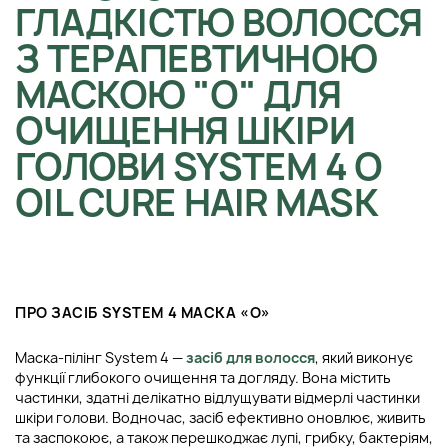
ГЛАДКІСТЮ ВОЛОССЯ
З ТЕРАПЕВТИЧНОЮ
МАСКОЮ "О" ДЛЯ
ОЧИЩЕННЯ ШКІРИ
ГОЛОВИ SYSTEM 4 O
OIL CURE HAIR MASK
ПРО ЗАСІБ SYSTEM 4 МАСКА «О»
Маска-пілінг System 4 —
засіб для волосся
, який виконує
функції глибокого очищення та догляду. Вона містить
частинки, здатні делікатно відлущувати відмерлі частинки
шкіри голови. Водночас, засіб ефективно оновлює, живить
та заспокоює, а також перешкоджає лупі, грибку, бактеріям,