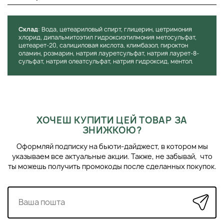
Ментол: охолоджує, освіжає, заспокоює, стимулює
кровообіг, що сприяє активному росту нових,
здорових волосків.
Cклад
: Вода, цетеариловый спирт, глицерин, цетримония
хлорид, дипальмитоэтил гидроксиэтилмония метосульфат,
цетеарет-20, салициловая кислота, климбазол, пироктон
СПОСІБ ЕФЕКТИВНОГО ВИКОРИСТАННЯ SYSTEM 4
оламин, розмарин, натрия лауретсульфат, натрия лаурет-8-
MASK "O"
сульфат, натрия олеатсульфат, натрия гидроксид, ментол.
Перед використанням пілінгу Система 4 не потрібно
мити волосся!
Нанесіть засіб на шкіру та круговими рухами
масажуйте протягом п'яти хвилин.
ХОЧЕШ КУПИТИ ЦЕЙ ТОВАР ЗА
Протягом 45 хвилин тримайте шкіру голови в теплі,
ЗНИЖКОЮ?
можете залишити маску на ніч.
Змийте продукт теплою водою із застосуванням
Оформляй подписку на бьюти-дайджест, в котором мы
терапевтичних шампунів та кондиціонерів на вибір з
указываем все актуальные акции. Также, не забывай, что
лінійки «Н» System 4. Це важливо для забезпечення
ты можешь получить промокоды после сделанных покупок.
комплексного догляду та лікування. Коли кілька
засобів одного бренду спрямовані на розв’язання
проблеми, результат не забариться!