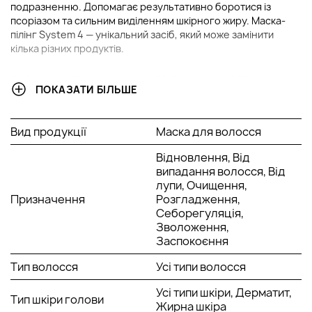
подразненню. Допомагає результативно боротися із
псоріазом та сильним виділенням шкірного жиру. Маска-
пілінг System 4 — унікальний засіб, який може замінити
кілька різних продуктів.
ПЕРЕВАГИ ТЕРАПЕВТИЧНОГО ПІЛІНГУ SYSTEM 4
ПОКАЗАТИ БІЛЬШЕ
Відновлення: маска оновлює ламке волосся, усуває
негативні наслідки впливу стайлінгової техніки,
Вид продукції
Маска для волосся
ультрафіолетового проміння, агресивних фарбувань
і хімічних завивок.
Відновлення, Від
Поліпшення стану волосся та шкіри голови: маска
випадання волосся, Від
живить заспокійливими корисними речовинами,
лупи, Очищення,
завдяки чому стан локонів змінюється на краще —
Призначення
Розгладження,
вони виглядають здоровими, доглянутими та
Себорегуляція,
блискучими, а шкіра оточена відчуттям повного
Зволоження,
комфорту.
Заспокоєння
Лікувальні властивості:пілінг System 4 підходить для
лікування дерматиту та псоріазу шкіри голови.
Тип волосся
Усі типи волосся
Терапевтичний засіб містить лікувальні речовини, які
Усі типи шкіри, Дерматит,
продуктивно позбавляють шкірних захворювань
Тип шкіри голови
Жирна шкіра
голови.