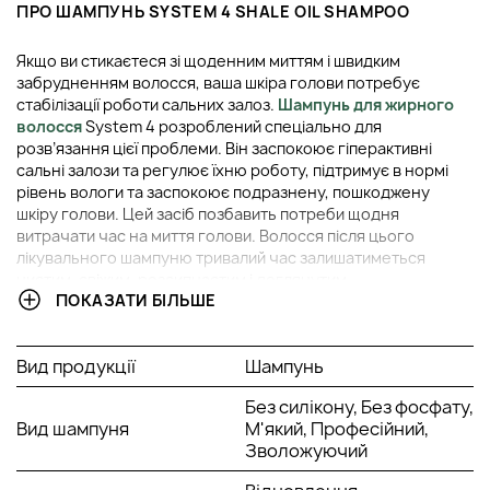
ПРО ШАМПУНЬ SYSTEM 4 SHALE OIL SHAMPOO
Якщо ви стикаєтеся зі щоденним миттям і швидким
забрудненням волосся, ваша шкіра голови потребує
стабілізації роботи сальних залоз.
Шампунь для жирного
волосся
System 4 розроблений спеціально для
розв’язання цієї проблеми. Він заспокоює гіперактивні
сальні залози та регулює їхню роботу, підтримує в нормі
рівень вологи та заспокоює подразнену, пошкоджену
шкіру голови. Цей засіб позбавить потреби щодня
витрачати час на миття голови. Волосся після цього
лікувального шампуню тривалий час залишатиметься
чистим, свіжим, розсипчастим і доглянутим.
ПОКАЗАТИ БІЛЬШЕ
ПЕРЕВАГИ SHALE OIL SHAMPOO
Вид продукції
Шампунь
Професійний засіб: компанія System 4
класифікується, як бренд
професійної косметики
Без силікону, Без фосфату,
для волосся
, яку часто можна зустріти в салонах.
Вид шампуня
М'який, Професійний,
Цей шампунь заслужив на визнання hair-майстерів і
Зволожуючий
стилістів.
Схвалено лікарями: шампунь має назву