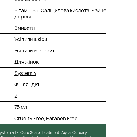
Вітамін В5, Саліцилова кислота, Чайне
дерево
Змивати
Усі типи шкіри
Усі типи волосся
Для жінок
System 4
Фінляндія
2
75 мл
Cruelty Free, Paraben Free
ystem 4 Oil Cure Scalp Treatment: Aqua, Cetearyl