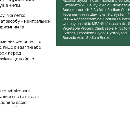
Alcohol, Glycerin, Cetrimonium Chlorid
лущенням.
Ceteareth-20, Salicylic Acid, Climbazole
Sodium Laureth-8 Sulfate, Sodium Oleth 
Терапевтичний Шампунь №2 System 4 B
у, яка легко
PEG-4 Rapeseedamide, Sodium Laureth-8 
мат засобу – нейтральний
Undecylenamido MEA-Sulfosuccinate, So
 приємним та
Vegetable Protein, Climbazole, Pirocton
Extract, Propylene Glycol, Hydrolyzed 
Benzoic Acid, Sodium Benzo.
хімічних речовин, що
якщо ви вагітні або
арем перед
азівки щодо його
е опубліковані,
 кислота і екстракт
и довели свою
голови. У незалежних
ому відлущуванні та
запалення та