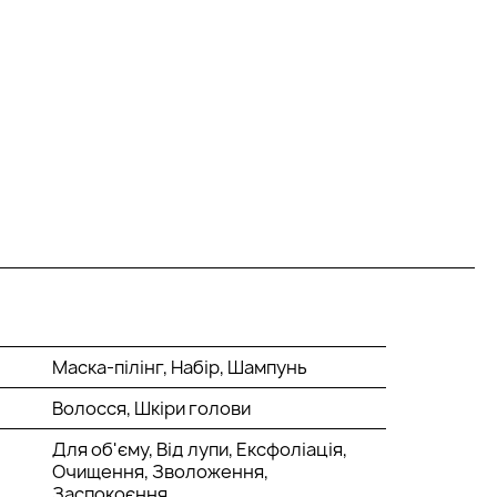
Маска-пілінг, Набір, Шампунь
Волосся, Шкіри голови
Для об'єму, Від лупи, Ексфоліація,
Очищення, Зволоження,
Заспокоєння