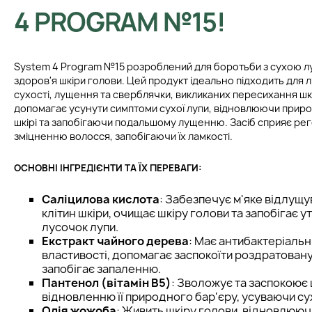
4 PROGRAM №15!
System 4 Program №15 розроблений для боротьби з сухою л
здоров'я шкіри голови. Цей продукт ідеально підходить для л
сухості, лущення та сверблячки, викликаних пересихання шк
допомагає усунути симптоми сухої лупи, відновлюючи приро
шкірі та запобігаючи подальшому лущенню. Засіб сприяє реге
зміцненню волосся, запобігаючи їх ламкості.
ОСНОВНІ ІНГРЕДІЄНТИ ТА ЇХ ПЕРЕВАГИ:
Саліцилова кислота
: Забезпечує м'яке відлущ
клітин шкіри, очищає шкіру голови та запобігає 
лусочок лупи.
Екстракт чайного дерева
: Має антибактеріальн
властивості, допомагає заспокоїти роздратовану
запобігає запаленню.
Пантенол (вітамін B5)
: Зволожує та заспокоює 
відновленню її природного бар'єру, усуваючи сух
Олія жожоба
: Живить шкіру голови, відновлюючи