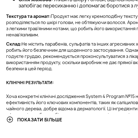
запобігає пересиханню і допомагає боротися з 
Текстура та аромат:
Продукт має легку кремоподібну текстур
розподіляється по шкірі голови, не обтяжуючи волосся. Аро
з легкими трав'яними нотами, що робить його використання
ненав'язливим.
Склад:
Не містить парабенів, сульфатів та інших агресивних 
робить його безпечним для щоденного застосування. Однак, 
годуєте груддю, рекомендується проконсультуватися з лік
використанням продукту, оскільки виробник не дає прямої вк
безпеки в цей період.
КЛІНІЧНІ РЕЗУЛЬТАТИ:
Хоча конкретні клінічні дослідження System 4 Program №15 н
ефективність його ключових компонентів, таких як саліцилова
чайного дерева, добре відома в дерматології. Ці інгредієнт
ефективність у боротьбі з лупою та покращенні стану шкіри 
ПОКАЗАТИ БІЛЬШЕ
тестах саліцилова кислота показала позитивний ефект у м'як
очищенні шкіри голови, а екстракт чайного дерева зменшує 
перешкоджає розвитку грибкових інфекцій.