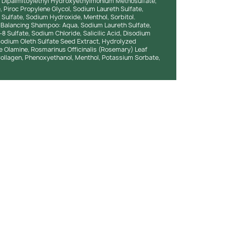
e, Dipalmitoylethyl Hydroxyethylmonium Methosulfate,
, Piroc Propylene Glycol, Sodium Laureth Sulfate,
Sulfate, Sodium Hydroxide, Menthol, Sorbitol.
alancing Shampoo: Aqua, Sodium Laureth Sulfate,
Sulfate, Sodium Chloride, Salicilic Acid, Disodium
dium Oleth Sulfate Seed Extract, Hydrolyzed
e Olamine, Rosmarinus Officinalis (Rosemary) Leaf
Collagen, Phenoxyethanol, Menthol, Potassium Sorbate,