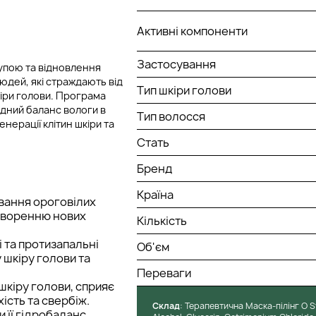
Активні компоненти
Застосування
упою та відновлення
юдей, які страждають від
Тип шкіри голови
іри голови. Програма
дний баланс вологи в
Тип волосся
нерації клітин шкіри та
Стать
Бренд
Країна
ування ороговілих
утворенню нових
Кількість
і та протизапальні
Об'єм
 шкіру голови та
Переваги
шкіру голови, сприяє
ість та свербіж.
Cклад
: Терапевтична Маска-пілінг O S
 її гідробаланс,