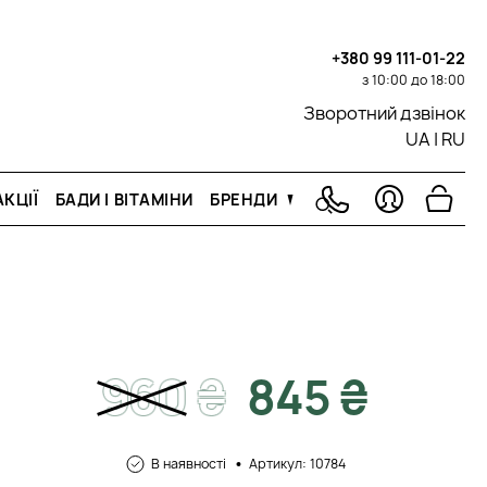
+380 99 111-01-22
з 10:00 до 18:00
Зворотний дзвінок
UA
|
RU
КЦІЇ
БАДИ І ВІТАМІНИ
БРЕНДИ
960
₴
845 ₴
В наявності
Артикул: 10784