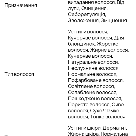
випадання волосся, Від
Призначення
подразнення, нормалізує роботу сальних залоз та
лупи, Очищення,
заспокоює.
Себорегуляція,
Розмарин: сприяє кращому надходженню поживних
Зволоження, Зміцнення
речовин у шкіру голови, знижує запалення та зупиняє
розмноження бактерій.
Усі типи волосся,
Ментол: охолоджує, знімає свербіж, стимулює
Кучеряве волосся, Для
кровообіг.
блондинок, Жорстке
Піроктон оламін: бореться із грибками, бактеріями,
волосся, Жирне волосся,
запаленнями.
Кучеряве волосся,
Натуральне волосся,
Така комбінація корисних компонентів відмінно підходить
Неслухняне волосся,
для лікування випадіння волосся та лупи. Тонік System 4
Тип волосся
Нормальне волосся,
забезпечує оптимальний баланс корисних елементів для
Пофарбоване волосся,
досягнення здорових та красивих пасм.
Освітлене волосся,
Ослаблене волосся,
РЕЗУЛЬТАТИ РЕГУЛЯРНОГО ВИКОРИСТАННЯ ТОНІКУ
Пошкоджене волосся,
SYSTEM 4
Пористе волосся, Сиве
волосся, Сухе/Ламке
Регулярний догляд волосся обов'язково дасть свої
волосся, Тонке волосся
результати. Особливо, якщо у ваші ритуали входить
Усі типи шкіри, Дерматит,
застосування тоніка для волосся System 4. Цей засіб
Жирна шкіра, Нормальна
містить активні компоненти, які оперативно живлять шкіру