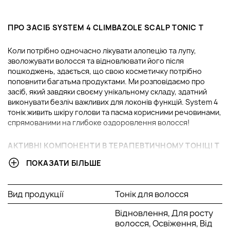
ПРО ЗАСІБ SYSTEM 4 CLIMBAZOLE SCALP TONIC T
Коли потрібно одночасно лікувати алопецію та лупу,
зволожувати волосся та відновлювати його після
пошкоджень, здається, що свою косметичку потрібно
поповнити багатьма продуктами. Ми розповідаємо про
засіб, який завдяки своєму унікальному складу, здатний
виконувати безліч важливих для локонів функцій. System 4
тонік живить шкіру голови та пасма корисними речовинами,
спрямованими на глибоке оздоровлення волосся!
АКТИВНІ КОМПОНЕНТИ В ТЕРАПЕВТИЧНОМУ ТОНІЦІ T
ПОКАЗАТИ БІЛЬШЕ
Доглядовий засіб для шкіри голови та волосся System 4 T
Climbazole Scalp Tonic виконує ряд важливих функцій,
завдяки яким волосся здатне залишатися здоровим і
Вид продукції
Тонік для волосся
густим. У складі засобу:
Відновлення, Для росту
Саліцилова кислота: відлущує відмерлі клітини шкіри,
волосся, Освіження, Від
покращує мікроциркуляцію крові, пом'якшує