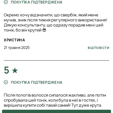
ПОКУПКА ПІДТВЕРДЖЕНА
Окремо хочу відзначити, що свербіж, який мене
мучив, зник після тижня регулярного використання!
Дякую консультанту, що одразу порадив мені цей
тонік, бо він крутий 😎
ХРИСТИНА
21 травня 2025
ВІДПОВІСТИ
5
ПОКУПКА ПІДТВЕРДЖЕНА
Після пологів волосся сипалося жахливо, але потім
спробувала цей тонік, коли була в неї в гостях, і
вирішила купити собі такий самий! Тут дуже крута
формула, бо уже через місяць помітила значне