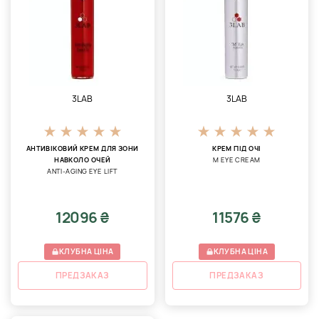
3LAB
3LAB
АНТИВІКОВИЙ КРЕМ ДЛЯ ЗОНИ
КРЕМ ПІД ОЧІ
НАВКОЛО ОЧЕЙ
M EYE СREAM
ANTI-AGING EYE LIFT
12096 ₴
11576 ₴
КЛУБНА ЦІНА
КЛУБНА ЦІНА
ПРЕДЗАКАЗ
ПРЕДЗАКАЗ