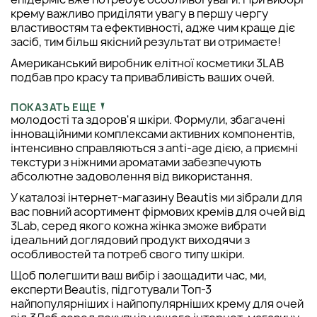
крему важливо приділяти увагу в першу чергу
властивостям та ефективності, адже чим краще діє
засіб, тим більш якісний результат ви отримаєте!
Американський виробник елітної косметики 3LAB
подбав про красу та привабливість ваших очей.
Креми для очей від цього бренду мають
надефективні властивості для збереження
ПОКАЗАТЬ ЕЩЕ
молодості та здоров'я шкіри. Формули, збагачені
інноваційними комплексами активних компонентів,
інтенсивно справляються з anti-age дією, а приємні
текстури з ніжними ароматами забезпечують
абсолютне задоволення від використання.
У каталозі інтернет-магазину Beautis ми зібрали для
вас повний асортимент фірмових кремів для очей від
3Lab, серед якого кожна жінка зможе вибрати
ідеальний доглядовий продукт виходячи з
особливостей та потреб свого типу шкіри.
Щоб полегшити ваш вибір і заощадити час, ми,
експерти Beautis, підготували Топ-3
найпопулярніших і найпопулярніших крему для очей