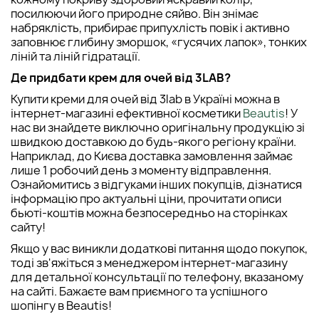
посилюючи його природне сяйво. Він знімає
набряклість, прибирає припухлість повік і активно
заповнює глибину зморшок, «гусячих лапок», тонких
ліній та ліній гідратації.
Де придбати крем для очей від 3LAB?
Купити креми для очей від 3lab в Україні можна в
інтернет-магазині ефективної косметики
Beautis
! У
нас ви знайдете виключно оригінальну продукцію зі
швидкою доставкою до будь-якого регіону країни.
Наприклад, до Києва доставка замовлення займає
лише 1 робочий день з моменту відправлення.
Ознайомитись з відгуками інших покупців, дізнатися
інформацію про актуальні ціни, прочитати описи
бьюті-коштів можна безпосередньо на сторінках
сайту!
Якщо у вас виникли додаткові питання щодо покупок,
тоді зв'яжіться з менеджером інтернет-магазину
для детальної консультації по телефону, вказаному
на сайті. Бажаєте вам приємного та успішного
шопінгу в Beautis!