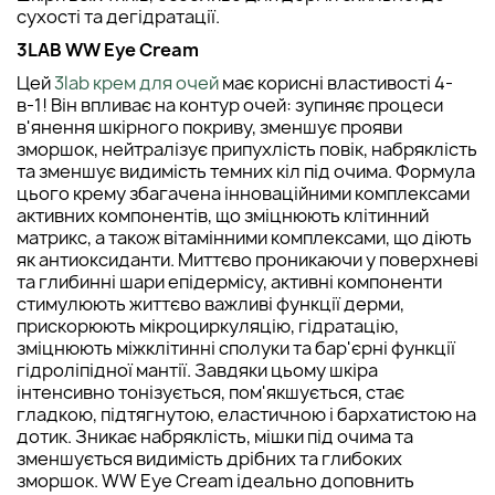
сухості та дегідратації.
3LAB WW Eye Cream
Цей
3lab крем для очей
має корисні властивості 4-
в-1! Він впливає на контур очей: зупиняє процеси
в'янення шкірного покриву, зменшує прояви
зморшок, нейтралізує припухлість повік, набряклість
та зменшує видимість темних кіл під очима. Формула
цього крему збагачена інноваційними комплексами
активних компонентів, що зміцнюють клітинний
матрикс, а також вітамінними комплексами, що діють
як антиоксиданти. Миттєво проникаючи у поверхневі
та глибинні шари епідермісу, активні компоненти
стимулюють життєво важливі функції дерми,
прискорюють мікроциркуляцію, гідратацію,
зміцнюють міжклітинні сполуки та бар'єрні функції
гідроліпідної мантії. Завдяки цьому шкіра
інтенсивно тонізується, пом'якшується, стає
гладкою, підтягнутою, еластичною і бархатистою на
дотик. Зникає набряклість, мішки під очима та
зменшується видимість дрібних та глибоких
зморшок. WW Eye Cream ідеально доповнить