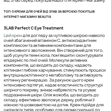
від 3Лаб серед покупців нашого інтернет-магазину.
ТОП-3 КРЕМИ ДЛЯ ОЧЕЙ ВІД 3ЛАБ ЗА ВЕРСІЄЮ ПОКУПЦІВ
ІНТЕРНЕТ-МАГАЗИНУ BEAUTIS
3LAB Perfect C Eye Treatment
Цей крем
для догляду за чутливою шкірою навколо
очей збагачений вітаміном C, антиоксидантним
комплексом та активними компонентами для
інтенсивного зволоження. Він створений для того,
щоб усунути темні кола, пом'якшити і сконтурувати
епідерміс по лінії очей. Молекули активних
компонентів, що входять до складу, надають
клітинам глибоке харчування, стимулюють процеси
внутрішньоклітинного метаболізму та активізують
клітинну регенерацію. За рахунок цього крем
інтенсивно підтягує, надає еластичність структурі
шкірного покриву, знімає набряклість та усуває
подразнення шкіри. Олія жожоба, що входить до
складу, ефективно зволожує дерму, роблячи її
ніжною та шовковистою на дотик. Крем підійде для
шкіри всіх типів, особливо для дерми схильної до