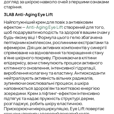
догляд за шкірою навколо очей з першими ознаками
старіння.
3LAB Anti-Aging Eye Lift
Найпотужніший крем для повік з антивіковим
ефектом —
Anti-Aging Eye Lift
створений для того,
щоб подарувати молодість та здоров'я вашим очам у
будь-якому віці ! Формула цього гелю збагачена
пептидним комплексом, рослинними екстрактами та
ефемером. Дія цих активних компонентів у синергії
спрямоване на відновлення та покращення стану
в'яне шкірного покриву. Проникаючи в клітини
епідермісу, вони стимулюють процеси активного
клітинного оновлення, інтенсивної гідратації,
вироблення колагену та еластину. Антиоксиданти
нейтралізують активність вільних радикалів,
зупиняючи окислювальні процеси, а шкіра
наповнюється здоров'ям та життєвою енергією
зсередини. Крем з ліфтинг-ефектом інтенсивно
підтягує та надає пружність структурі дерми,
розгладжує, робить шкіру еластичною.
Прискорюючи мікроциркуляцію, Eye Lift повертає
кожному покриву здоровий яскравий колір,