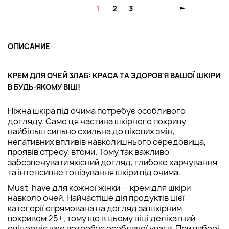
1
2
3
ОПИСАНИЕ
КРЕМ ДЛЯ ОЧЕЙ 3ЛАБ: КРАСА ТА ЗДОРОВ'Я ВАШОЇ ШКІРИ
В БУДЬ-ЯКОМУ ВІЦІ!
Ніжна шкіра під очима потребує особливого
догляду. Саме ця частина шкірного покриву
найбільш сильно схильна до вікових змін,
негативних впливів навколишнього середовища,
проявів стресу, втоми. Тому так важливо
забезпечувати якісний догляд, глибоке харчування
та інтенсивне тонізування шкіри під очима.
Must-have для кожної жінки — крем для шкіри
навколо очей. Найчастіше дія продуктів цієї
категорії спрямована на догляд за шкірним
покривом 25+, тому що в цьому віці делікатний
епідерміс вже потребує особливої ​​уваги. При виборі