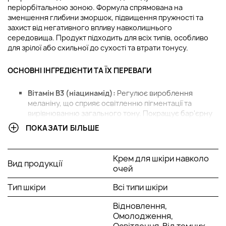
періорбітальною зоною. Формула спрямована на
зменшення глибини зморшок, підвищення пружності та
захист від негативного впливу навколишнього
середовища. Продукт підходить для всіх типів, особливо
для зрілої або схильної до сухості та втрати тонусу.
ОСНОВНІ ІНГРЕДІЄНТИ ТА ЇХ ПЕРЕВАГИ
Вітамін B3 (ніацинамід):
Регулює вироблення
меланіну, що сприяє освітленню пігментації та
вирівнюванню загального тону. Покращує бар'єрну
функцію, захищаючи від ультрафіолетових променів
ПОКАЗАТИ БІЛЬШЕ
та негативних факторів навколишнього середовища.
Підвищує рівень зволоженості та робить поверхню
більш гладкою та пружною. Відрізняється високою
Крем для шкіри навколо
Вид продукції
переносимістю та підходить для чутливих типів.
очей
Біоінженерний омолоджуючий комплекс
:
Протеїновий комплекс рослинного походження,
Тип шкіри
Всі типи шкіри
спрямований на стимуляцію оновлення тканин.
Зміцнює структуру, відновлює тонус та повертає
Відновлення,
природний здоровий вигляд. Працює як активатор
Омолодження,
внутрішніх процесів, уповільнюючи ознаки вікових
Освітлення, Від темних