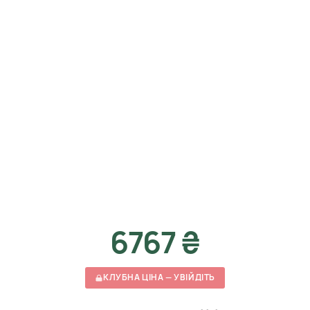
6767 ₴
КЛУБНА ЦІНА — УВІЙДІТЬ