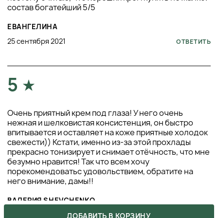
состав богатейший 5/5
блокировать проникновение активных молекул. Не
наносите на влажную поверхность — это нарушает
ЕВАНГЕЛИНА
равномерность распределения. Также важно
избегать хранения в жарких и влажных условиях —
25 сентября 2021
ОТВЕТИТЬ
особенно в ванной. Ошибки в сочетании и хранении
часто становятся причиной ухудшения результата.
5
СОВЕТЫ ПРОФЕССИОНАЛОВ
Используйте охлаждение для усиления
эффекта:
Холод помогает быстро справиться с
Очень приятный крем под глаза! У него очень
отёками и стимулирует лимфоток. Хранение тюбика в
нежная и шелковистая консистенция, он быстро
косметическом холодильнике или использование
впитывается и оставляет на коже приятные холодок
охлаждённого массажного аппликатора делает
свежести)) Кстати, именно из-за этой прохлады
утренний уход более эффективным. Прикосновение
прекрасно тонизирует и снимает отёчность, что мне
прохладного металла к уставшей зоне заметно
безумно нравится! Так что всем хочу
сокращает припухлости и возвращает чёткость
порекомендоватьс удовольствием, обратите на
линии. Особенно полезно после перелётов или при
него внимание, дамы!!
хронической усталости. Холод также помогает
успокоить чувствительные участки и ускорить
ВАЛЕРИЯ SHEVCHENKO
визуальное восстановление.
30 августа 2021
ДОБАВИТЬ В КОРЗИНУ
ОТВЕТИТЬ
Добавьте лимфодренажный массаж:
Массаж по