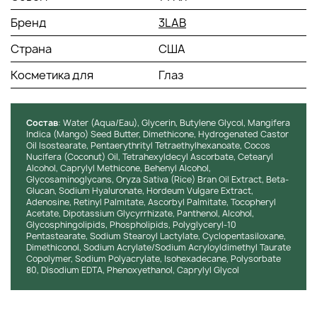
Экстракт семян жожоба:
Растительный компонент,
Бренд
3LAB
известный своей способностью восстанавливать
липидный баланс и защищать от обезвоживания.
Страна
США
Подходит для особенно деликатных участков, не
перегружая и не провоцируя раздражение.
Косметика для
Глаз
Обеспечивает дополнительную эластичность и
ощущение мягкости. Часто используется как
натуральная альтернатива синтетическим
Состав
: Water (Aqua/Eau), Glycerin, Butylene Glycol, Mangifera
эмолентам.
Indica (Mango) Seed Butter, Dimethicone, Hydrogenated Castor
Oil Isostearate, Pentaerythrityl Tetraethylhexanoate, Cocos
Текстура и аромат
: Текстура ультралегкая, ближе к
Nucifera (Coconut) Oil, Tetrahexyldecyl Ascorbate, Cetearyl
сывороточной, идеально распределяется и не
Alcohol, Caprylyl Methicone, Behenyl Alcohol,
Glycosaminoglycans, Oryza Sativa (Rice) Bran Oil Extract, Beta-
перегружает тонкую зону. Сразу после нанесения
Glucan, Sodium Hyaluronate, Hordeum Vulgare Extract,
ощущается комфорт и мягкое охлаждение, которое
Adenosine, Retinyl Palmitate, Ascorbyl Palmitate, Tocopheryl
снижает припухлость и подготавливает область к макияжу.
Acetate, Dipotassium Glycyrrhizate, Panthenol, Alcohol,
Отдушка практически отсутствует, что делает формулу
Glycosphingolipids, Phospholipids, Polyglyceryl-10
Pentastearate, Sodium Stearoyl Lactylate, Cyclopentasiloxane,
подходящей даже при повышенной чувствительности —
Dimethiconol, Sodium Acrylate/Sodium Acryloyldimethyl Taurate
нет раздражения, навязчивости или жжения. Естественное
Copolymer, Sodium Polyacrylate, Isohexadecane, Polysorbate
чувство свежести сохраняется до конца дня.
80, Disodium EDTA, Phenoxyethanol, Caprylyl Glycol
Состав:
3lab крем для глаз не содержит парабенов,
сульфатов, синтетических отдушек и агрессивных