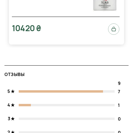
продукт получил высокие оценки по показателям
переносимости: он не вызывал раздражения даже у
участниц с высокой чувствительностью или
реактивностью.
10420 ₴
ИНСТРУКЦИЯ ПО ПРИМЕНЕНИЮ
Подготовка:
Перед нанесением важно уделить
внимание тщательному очищению области вокруг
глазниц. Остатки макияжа, ухода или загрязнений
могут снизить эффективность активных компонентов
и привести к нарушению впитывания. Используйте
ОТЗЫВЫ
мягкие, неагрессивные средства без спирта и масел,
которые не оставляют плёнки. После умывания
9
дайте поверхности полностью высохнуть, не трите —
5
7
просто промокните салфеткой. Несоблюдение
подготовки — частая причина снижения
эффективности антивозрастного ухода.
4
1
Нанесение:
Из тюбика выдавите каплю состава
размером с рисовое зерно — этого объема
3
0
достаточно для одной стороны. Используйте
безымянный палец: он оказывает минимальное
2
0